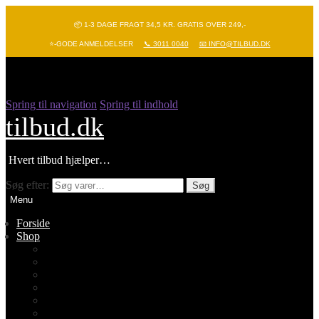
📦 1-3 DAGE FRAGT 34,5 KR. GRATIS OVER 249,-
⭐-GODE ANMELDELSER
📞 3011 0040
📧 INFO@TILBUD.DK
Spring til navigation
Spring til indhold
tilbud.dk
Hvert tilbud hjælper…
Søg efter:
Søg
Menu
Forside
Shop
Vis alle
Nyheder
Batterier
Gadgets – Pop it
Hobby og leg
Køkkenudstyr