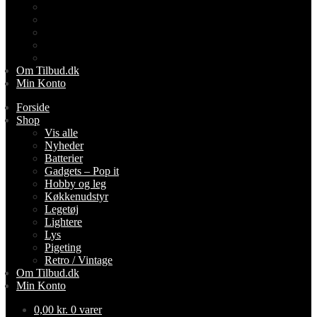
Legetøj
Lightere
Lys
Pigeting
Retro / Vintage
Om Tilbud.dk
Min Konto
Forside
Shop
Vis alle
Nyheder
Batterier
Gadgets – Pop it
Hobby og leg
Køkkenudstyr
Legetøj
Lightere
Lys
Pigeting
Retro / Vintage
Om Tilbud.dk
Min Konto
0,00
kr.
0 varer