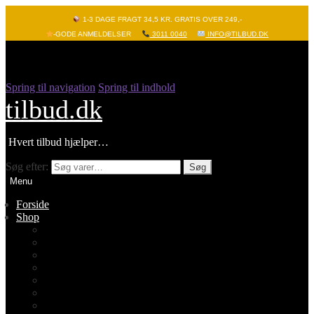
1-3 DAGE FRAGT 34,5 KR. GRATIS OVER 249,-
-GODE ANMELDELSER
3011 0040
INFO@TILBUD.DK
Spring til navigation
Spring til indhold
tilbud.dk
Hvert tilbud hjælper…
Søg efter:
Søg
Menu
Forside
Shop
Vis alle
Nyheder
Batterier
Gadgets – Pop it
Hobby og leg
Køkkenudstyr
Legetøj