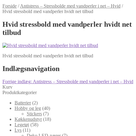
Forside
/
Antistress – Stressbolde med vandperler i net – Hvid
/
Hvid stressbold med vandperler hvidt net tilbud
Hvid stressbold med vandperler hvidt net
tilbud
Hvid stressbold med vandperler hvidt net tilbud
Indlægsnavigation
Forrige indlæg:
Antistress – Stressbolde med vandperler i net – Hvid
Kurv
Produktkategorier
Batterier
(2)
Hobby og leg
(40)
Stickers
(7)
Køkkenudstyr
(18)
Legetøj
(58)
Lys
(11)
Deko LED-pærer
(7)