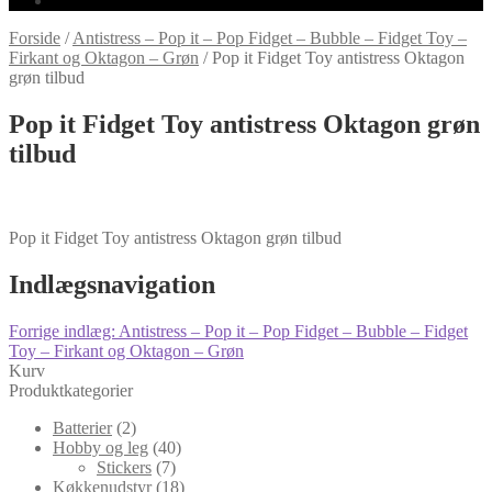
Forside
/
Antistress – Pop it – Pop Fidget – Bubble – Fidget Toy –
Firkant og Oktagon – Grøn
/
Pop it Fidget Toy antistress Oktagon
grøn tilbud
Pop it Fidget Toy antistress Oktagon grøn
tilbud
Pop it Fidget Toy antistress Oktagon grøn tilbud
Indlægsnavigation
Forrige indlæg:
Antistress – Pop it – Pop Fidget – Bubble – Fidget
Toy – Firkant og Oktagon – Grøn
Kurv
Produktkategorier
Batterier
(2)
Hobby og leg
(40)
Stickers
(7)
Køkkenudstyr
(18)