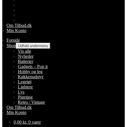
Lightere
Lys
Pigeting
Retro / Vintage
Om Tilbud.dk
Min Konto
Forside
Shop
Udfold undermenu
Vis alle
Nyheder
Batterier
Gadgets – Pop it
Hobby og leg
Køkkenudstyr
Legetøj
Lightere
Lys
Pigeting
Retro / Vintage
Om Tilbud.dk
Min Konto
0,00
kr.
0 varer