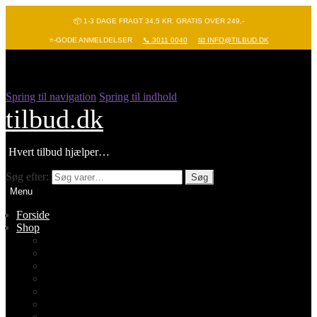
📦 1-3 DAGE FRAGT 34,5 KR. GRATIS OVER 249,-
⭐-GODE ANMELDELSER
📞 3011 0040
📧 INFO@TILBUD.DK
Spring til navigation
Spring til indhold
tilbud.dk
Hvert tilbud hjælper…
Søg efter:
Søg
Menu
Forside
Shop
Vis alle
Nyheder
Batterier
Gadgets – Pop it
Hobby og leg
Køkkenudstyr
Legetøj