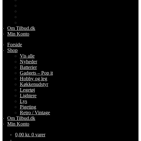
Lightere
Lys
Pigeting
Retro / Vintage
Om Tilbud.dk
Min Konto
Forside
Shop
Vis alle
Nyheder
Batterier
Gadgets – Pop it
Hobby og leg
Køkkenudstyr
Legetøj
Lightere
Lys
Pigeting
Retro / Vintage
Om Tilbud.dk
Min Konto
0,00
kr.
0 varer