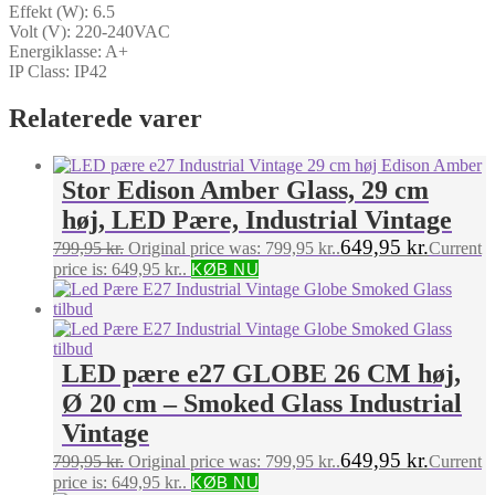
Effekt (W): 6.5
Volt (V): 220-240VAC
Energiklasse: A+
IP Class: IP42
Relaterede varer
Stor Edison Amber Glass, 29 cm
høj, LED Pære, Industrial Vintage
649,95
kr.
799,95
kr.
Original price was: 799,95 kr..
Current
price is: 649,95 kr..
KØB NU
LED pære e27 GLOBE 26 CM høj,
Ø 20 cm – Smoked Glass Industrial
Vintage
649,95
kr.
799,95
kr.
Original price was: 799,95 kr..
Current
price is: 649,95 kr..
KØB NU