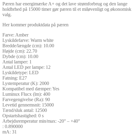
Pæren har energimærke A+ og det lave strømforbrug og den lange
holdbrhed på 15000 timer gør pæren til et miløvenligt og økonomisk
valg.
Her kommer produktdata på pæren
Farve: Amber
Lyskildefarve: Warm white
Bredde/længde (cm): 10.00
Højde (cm): 22.70
Dybde (cm): 10.00
Antal lamper: 1
Antal LED per lampe: 12
Lyskildetype: LED
Fatning: E27
Lystemperatur (K): 2000
Kompatibel med dæmper: Yes
Luminux Flucx (lm): 400
Farvegengivelse (Ra): 90
Levetid gennemsnit: 15000
Tænd/sluk antal: 12500
Opstartshastighed: 0 s
Arbejdsremperatur min/max: -20° – +40°
: 0.890000
mA: 31