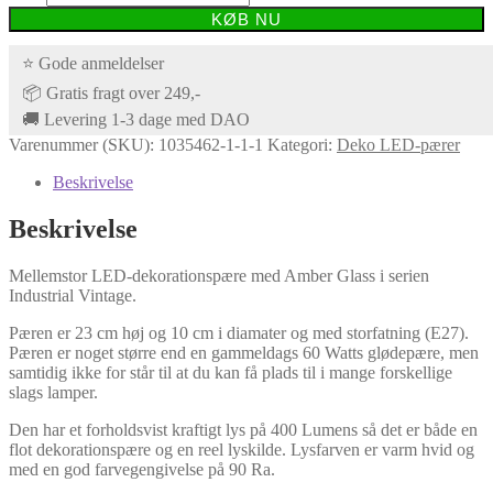
KØB NU
⭐ Gode anmeldelser
📦 Gratis fragt over 249,-
🚚 Levering 1-3 dage med DAO
Varenummer (SKU):
1035462-1-1-1
Kategori:
Deko LED-pærer
Beskrivelse
Beskrivelse
Mellemstor LED-dekorationspære med Amber Glass i serien
Industrial Vintage.
Pæren er 23 cm høj og 10 cm i diamater og med storfatning (E27).
Pæren er noget større end en gammeldags 60 Watts glødepære, men
samtidig ikke for står til at du kan få plads til i mange forskellige
slags lamper.
Den har et forholdsvist kraftigt lys på 400 Lumens så det er både en
flot dekorationspære og en reel lyskilde. Lysfarven er varm hvid og
med en god farvegengivelse på 90 Ra.