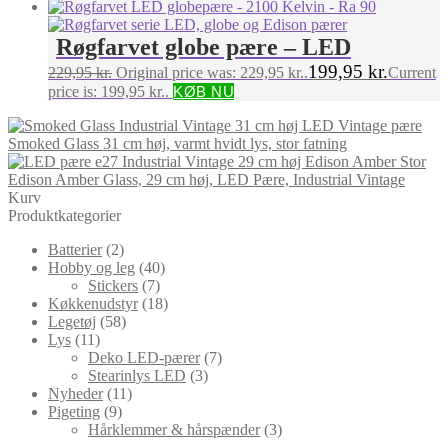
Røgfarvet globe pære – LED
199,95
kr.
229,95
kr.
Original price was: 229,95 kr..
Current
price is: 199,95 kr..
KØB NU
Vintage pære
Smoked Glass 31 cm høj, varmt hvidt lys, stor fatning
Stor
Edison Amber Glass, 29 cm høj, LED Pære, Industrial Vintage
Kurv
Produktkategorier
Batterier
(2)
Hobby og leg
(40)
Stickers
(7)
Køkkenudstyr
(18)
Legetøj
(58)
Lys
(11)
Deko LED-pærer
(7)
Stearinlys LED
(3)
Nyheder
(11)
Pigeting
(9)
Hårklemmer & hårspænder
(3)