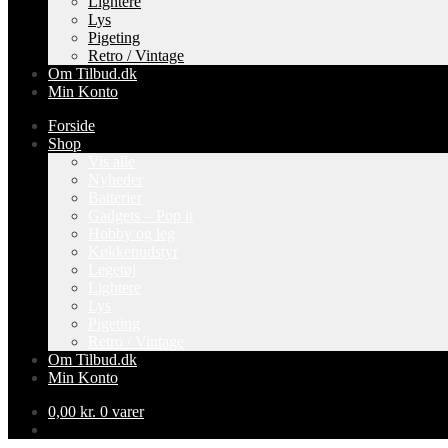
Lightere
Lys
Pigeting
Retro / Vintage
Om Tilbud.dk
Min Konto
Forside
Shop
Vis alle
Nyheder
Batterier
Gadgets – Pop it
Hobby og leg
Køkkenudstyr
Legetøj
Lightere
Lys
Pigeting
Retro / Vintage
Om Tilbud.dk
Min Konto
0,00
kr.
0 varer