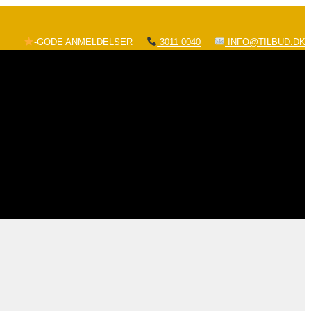
-GODE ANMELDELSER
3011 0040
INFO@TILBUD.DK