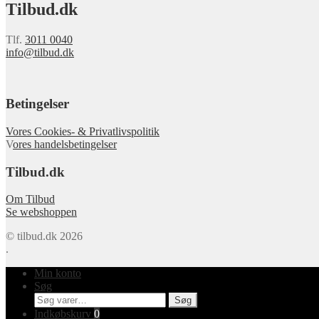
Tilbud.dk
Tlf.
3011 0040
info@tilbud.dk
Betingelser
Vores Cookies- & Privatlivspolitik
V
ores handelsbetingelser
Tilbud.dk
Om Tilbud
Se webshoppen
© tilbud.dk 2026
.
Min konto
Søg
Søg
Søg
efter:
Indkøbskurv
0