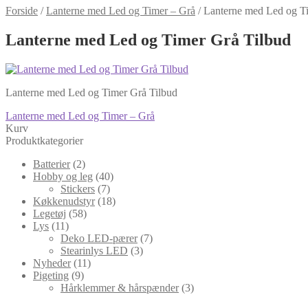
Forside
/
Lanterne med Led og Timer – Grå
/
Lanterne med Led og T
Lanterne med Led og Timer Grå Tilbud
Lanterne med Led og Timer Grå Tilbud
Indlægsnavigation
Forrige
Lanterne med Led og Timer – Grå
indlæg:
Kurv
Produktkategorier
Batterier
(2)
Hobby og leg
(40)
Stickers
(7)
Køkkenudstyr
(18)
Legetøj
(58)
Lys
(11)
Deko LED-pærer
(7)
Stearinlys LED
(3)
Nyheder
(11)
Pigeting
(9)
Hårklemmer & hårspænder
(3)