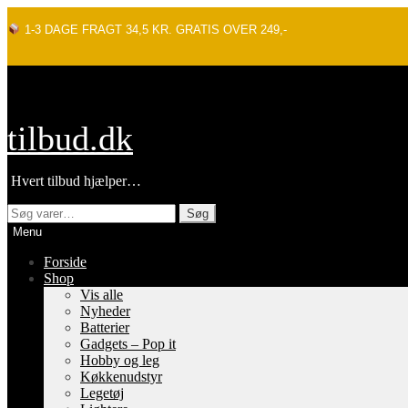
1-3 DAGE FRAGT 34,5 KR. GRATIS OVER 249,-
Spring
Spring
tilbud.dk
til
til
navigation
indhold
Hvert tilbud hjælper…
Søg
Søg
efter:
Menu
Forside
Shop
Vis alle
Nyheder
Batterier
Gadgets – Pop it
Hobby og leg
Køkkenudstyr
Legetøj