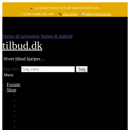
1-3 DAGE FRAGT 34,5 KR. GRATIS OVER 249,-
-GODE ANMELDELSER
3011 0040
INFO@TILBUD.DK
Spring til navigation
Spring til indhold
tilbud.dk
Hvert tilbud hjælper…
Søg efter:
Søg
Menu
Forside
Shop
Vis alle
Nyheder
Batterier
Gadgets – Pop it
Hobby og leg
Køkkenudstyr
Legetøj