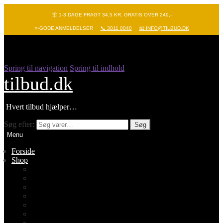
📦 1-3 DAGE FRAGT 34,5 KR. GRATIS OVER 249,-
⭐-GODE ANMELDELSER
📞 3011 0040
📧 INFO@TILBUD.DK
Spring til navigation
Spring til indhold
tilbud.dk
Hvert tilbud hjælper…
Søg efter:
Søg
Menu
Forside
Shop
Vis alle
Nyheder
Batterier
Gadgets – Pop it
Hobby og leg
Køkkenudstyr
Legetøj