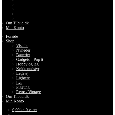
Lightere
Lys
Pigeting
Retro / Vintage
Om Tilbud.dk
Min Konto
Forside
Shop
Vis alle
Nyheder
Batterier
Gadgets – Pop it
Hobby og leg
Køkkenudstyr
Legetøj
Lightere
Lys
Pigeting
Retro / Vintage
Om Tilbud.dk
Min Konto
0,00
kr.
0 varer