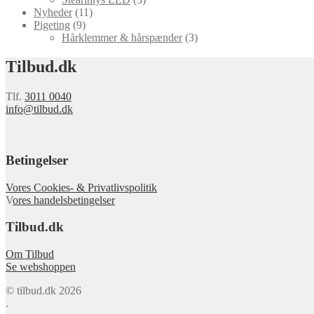
Nyheder
(11)
Pigeting
(9)
Hårklemmer & hårspænder
(3)
Tilbud.dk
Tlf.
3011 0040
info@tilbud.dk
Betingelser
Vores Cookies- & Privatlivspolitik
V
ores handelsbetingelser
Tilbud.dk
Om Tilbud
Se webshoppen
© tilbud.dk 2026
.