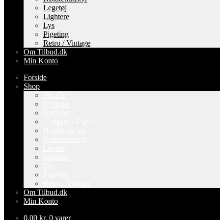
Legetøj
Lightere
Lys
Pigeting
Retro / Vintage
Om Tilbud.dk
Min Konto
Forside
Shop
Vis alle
Nyheder
Batterier
Gadgets – Pop it
Hobby og leg
Køkkenudstyr
Legetøj
Lightere
Lys
Pigeting
Retro / Vintage
Om Tilbud.dk
Min Konto
0,00
kr.
0 varer