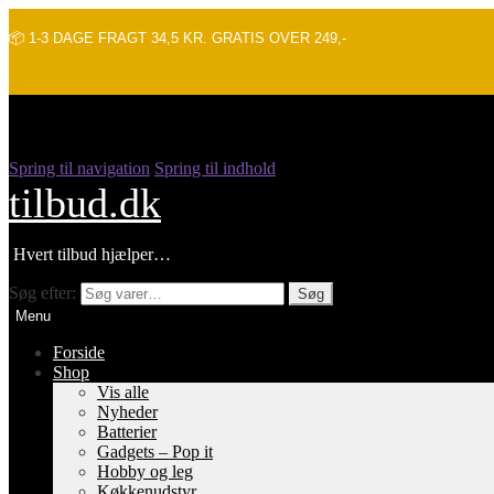
📦 1-3 DAGE FRAGT 34,5 KR. GRATIS OVER 249,-
Spring til navigation
Spring til indhold
tilbud.dk
Hvert tilbud hjælper…
Søg efter:
Søg
Menu
Forside
Shop
Vis alle
Nyheder
Batterier
Gadgets – Pop it
Hobby og leg
Køkkenudstyr