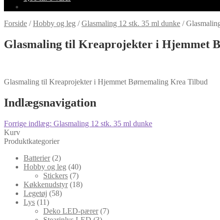
Forside
/
Hobby og leg
/
Glasmaling 12 stk. 35 ml dunke
/
Glasmaling
Glasmaling til Kreaprojekter i Hjemmet 
Glasmaling til Kreaprojekter i Hjemmet Børnemaling Krea Tilbud
Indlægsnavigation
Forrige indlæg:
Glasmaling 12 stk. 35 ml dunke
Kurv
Produktkategorier
Batterier
(2)
Hobby og leg
(40)
Stickers
(7)
Køkkenudstyr
(18)
Legetøj
(58)
Lys
(11)
Deko LED-pærer
(7)
Stearinlys LED
(3)