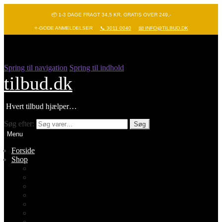
📦 1-3 DAGE FRAGT 34,5 KR. GRATIS OVER 249,-
⭐-GODE ANMELDELSER
📞 3011 0040
📧 INFO@TILBUD.DK
Spring til navigation
Spring til indhold
tilbud.dk
Hvert tilbud hjælper…
Søg efter:
Søg
Menu
Forside
Shop
Vis alle
Nyheder
Batterier
Gadgets – Pop it
Hobby og leg
Køkkenudstyr
Legetøj