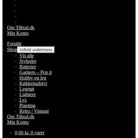
Lightere
Lys
Pigeting
Retro / Vintage
Om Tilbud.dk
Min Konto
Forside
Shop
Udfold undermenu
Vis alle
Nyheder
Batterier
Gadgets – Pop it
Hobby og leg
Køkkenudstyr
Legetøj
Lightere
Lys
Pigeting
Retro / Vintage
Om Tilbud.dk
Min Konto
0,00
kr.
0 varer