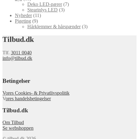
Deko LED-pærer
(7)
Stearinlys LED
(3)
Nyheder
(11)
Pigeting
(9)
Hårklemmer & hårspænder
(3)
Tilbud.dk
Tlf.
3011 0040
info@tilbud.dk
Betingelser
Vores Cookies- & Privatlivspolitik
V
ores handelsbetingelser
Tilbud.dk
Om Tilbud
Se webshoppen
© tilbud.dk 2026