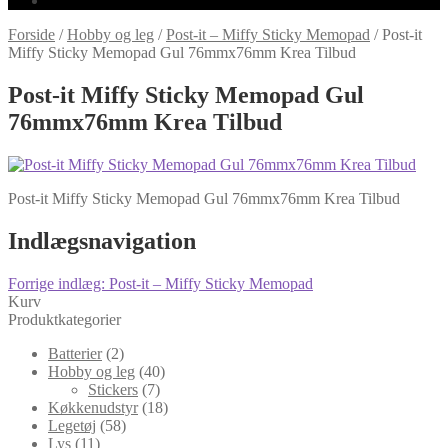
Forside
/
Hobby og leg
/
Post-it – Miffy Sticky Memopad
/
Post-it
Miffy Sticky Memopad Gul 76mmx76mm Krea Tilbud
Post-it Miffy Sticky Memopad Gul
76mmx76mm Krea Tilbud
Post-it Miffy Sticky Memopad Gul 76mmx76mm Krea Tilbud
Indlægsnavigation
Forrige indlæg:
Post-it – Miffy Sticky Memopad
Kurv
Produktkategorier
Batterier
(2)
Hobby og leg
(40)
Stickers
(7)
Køkkenudstyr
(18)
Legetøj
(58)
Lys
(11)