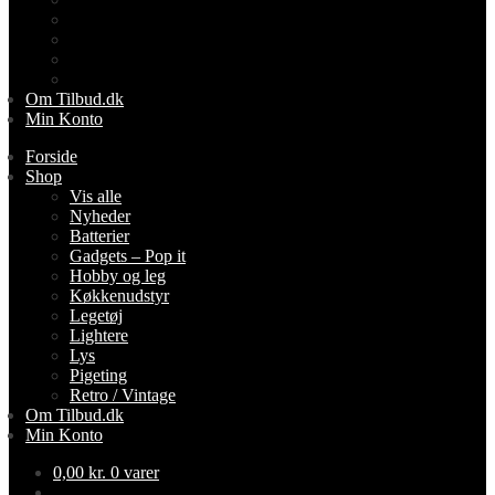
Lightere
Lys
Pigeting
Retro / Vintage
Om Tilbud.dk
Min Konto
Forside
Shop
Vis alle
Nyheder
Batterier
Gadgets – Pop it
Hobby og leg
Køkkenudstyr
Legetøj
Lightere
Lys
Pigeting
Retro / Vintage
Om Tilbud.dk
Min Konto
0,00
kr.
0 varer