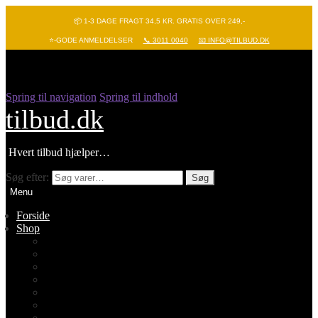
📦 1-3 DAGE FRAGT 34,5 KR. GRATIS OVER 249,-
⭐-GODE ANMELDELSER
📞 3011 0040
📧 INFO@TILBUD.DK
Spring til navigation
Spring til indhold
tilbud.dk
Hvert tilbud hjælper…
Søg efter:
Søg
Menu
Forside
Shop
Vis alle
Nyheder
Batterier
Gadgets – Pop it
Hobby og leg
Køkkenudstyr
Legetøj