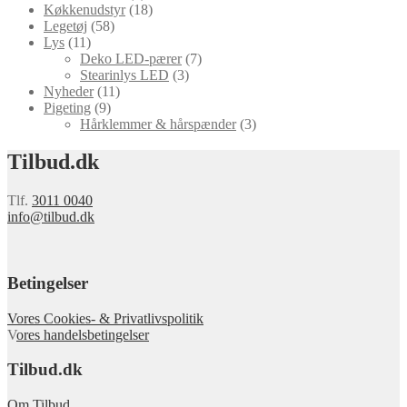
Køkkenudstyr
(18)
Legetøj
(58)
Lys
(11)
Deko LED-pærer
(7)
Stearinlys LED
(3)
Nyheder
(11)
Pigeting
(9)
Hårklemmer & hårspænder
(3)
Tilbud.dk
Tlf.
3011 0040
info@tilbud.dk
Betingelser
Vores Cookies- & Privatlivspolitik
V
ores handelsbetingelser
Tilbud.dk
Om Tilbud