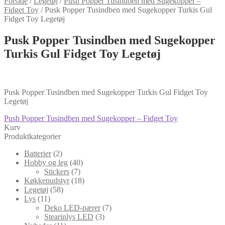
Forside
/
Legetøj
/
Push Popper Tusindben med Sugekopper –
Fidget Toy
/
Pusk Popper Tusindben med Sugekopper Turkis Gul
Fidget Toy Legetøj
Pusk Popper Tusindben med Sugekopper
Turkis Gul Fidget Toy Legetøj
Pusk Popper Tusindben med Sugekopper Turkis Gul Fidget Toy
Legetøj
Indlægsnavigation
Forrige
Push Popper Tusindben med Sugekopper – Fidget Toy
indlæg:
Kurv
Produktkategorier
Batterier
(2)
Hobby og leg
(40)
Stickers
(7)
Køkkenudstyr
(18)
Legetøj
(58)
Lys
(11)
Deko LED-pærer
(7)
Stearinlys LED
(3)