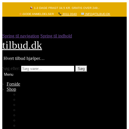
1-3 DAGE FRAGT 34,5 KR. GRATIS OVER 249,-
-GODE ANMELDELSER
3011 0040
INFO@TILBUD.DK
Spring til navigation
Spring til indhold
tilbud.dk
Hvert tilbud hjælper…
Søg efter:
Søg
Menu
Forside
Shop
Vis alle
Nyheder
Batterier
Gadgets – Pop it
Hobby og leg
Køkkenudstyr
Legetøj