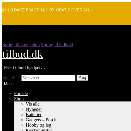
📦 1-3 DAGE FRAGT 34,5 KR. GRATIS OVER 249,-
Spring til navigation
Spring til indhold
tilbud.dk
Hvert tilbud hjælper…
Søg efter:
Søg
Menu
Forside
Shop
Vis alle
Nyheder
Batterier
Gadgets – Pop it
Hobby og leg
Køkkenudstyr