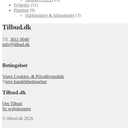
Nyheder
(11)
Pigeting
(9)
Hårklemmer & hårspænder
(3)
Tilbud.dk
Tlf.
3011 0040
info@tilbud.dk
Betingelser
Vores Cookies- & Privatlivspolitik
V
ores handelsbetingelser
Tilbud.dk
Om Tilbud
Se webshoppen
© tilbud.dk 2026
.