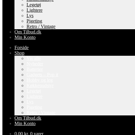
Legetøj
Lightere
Lys
Pigeting
Retro / Vintage
Om Tilbud.dk
Min Konto
Forside
Shop
Vis alle
Nyheder
Batterier
Gadgets – Pop it
Hobby og leg
Køkkenudstyr
Legetøj
Lightere
Lys
Pigeting
Retro / Vintage
Om Tilbud.dk
Min Konto
0,00
kr.
0 varer