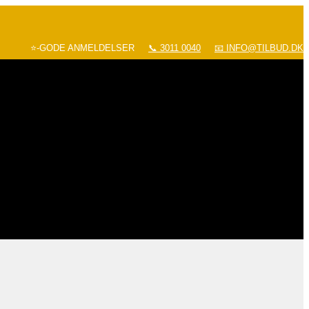
⭐-GODE ANMELDELSER
📞 3011 0040
📧 INFO@TILBUD.DK