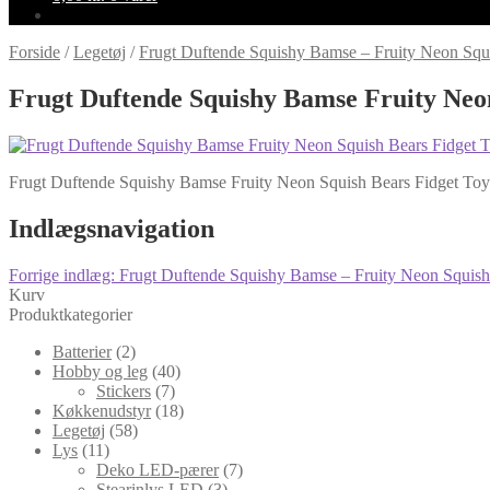
Forside
/
Legetøj
/
Frugt Duftende Squishy Bamse – Fruity Neon Squ
Frugt Duftende Squishy Bamse Fruity Neo
Frugt Duftende Squishy Bamse Fruity Neon Squish Bears Fidget To
Indlægsnavigation
Forrige indlæg:
Frugt Duftende Squishy Bamse – Fruity Neon Squish
Kurv
Produktkategorier
Batterier
(2)
Hobby og leg
(40)
Stickers
(7)
Køkkenudstyr
(18)
Legetøj
(58)
Lys
(11)
Deko LED-pærer
(7)
Stearinlys LED
(3)