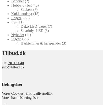
Batterier
(2)
Hobby og leg
(40)
Stickers
(7)
Køkkenudstyr
(18)
Legetøj
(58)
Lys
(11)
Deko LED-pærer
(7)
Stearinlys LED
(3)
Nyheder
(11)
Pigeting
(9)
Hårklemmer & hårspænder
(3)
Tilbud.dk
Tlf.
3011 0040
info@tilbud.dk
Betingelser
Vores Cookies- & Privatlivspolitik
V
ores handelsbetingelser