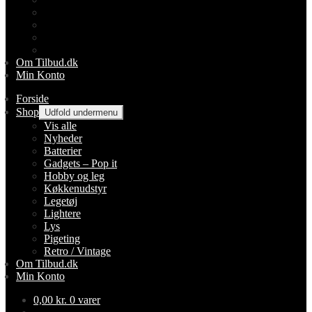
Lightere
Lys
Pigeting
Retro / Vintage
Om Tilbud.dk
Min Konto
Forside
Shop
Udfold undermenu
Vis alle
Nyheder
Batterier
Gadgets – Pop it
Hobby og leg
Køkkenudstyr
Legetøj
Lightere
Lys
Pigeting
Retro / Vintage
Om Tilbud.dk
Min Konto
0,00
kr.
0 varer