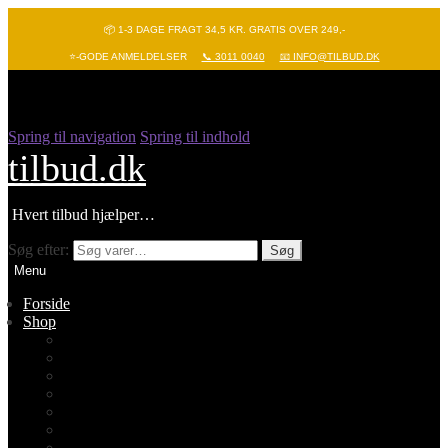
📦 1-3 DAGE FRAGT 34,5 KR. GRATIS OVER 249,-
⭐-GODE ANMELDELSER
📞 3011 0040
📧 INFO@TILBUD.DK
Spring til navigation
Spring til indhold
tilbud.dk
Hvert tilbud hjælper…
Søg efter:
Søg
Menu
Forside
Shop
Vis alle
Nyheder
Batterier
Gadgets – Pop it
Hobby og leg
Køkkenudstyr
Legetøj