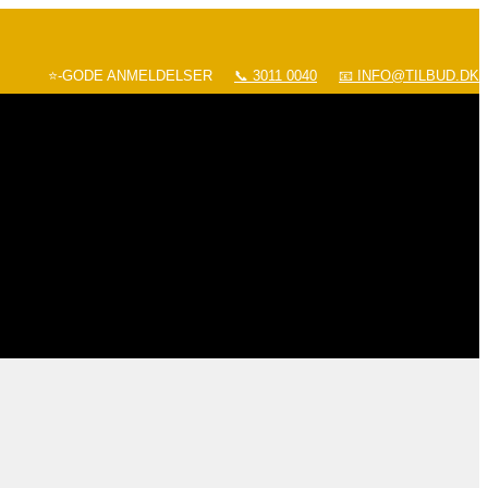
⭐-GODE ANMELDELSER
📞 3011 0040
📧 INFO@TILBUD.DK