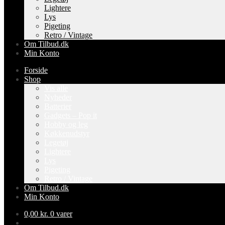
Lightere
Lys
Pigeting
Retro / Vintage
Om Tilbud.dk
Min Konto
Forside
Shop
Vis alle
Nyheder
Batterier
Gadgets – Pop it
Hobby og leg
Køkkenudstyr
Legetøj
Lightere
Lys
Pigeting
Retro / Vintage
Om Tilbud.dk
Min Konto
0,00
kr.
0 varer