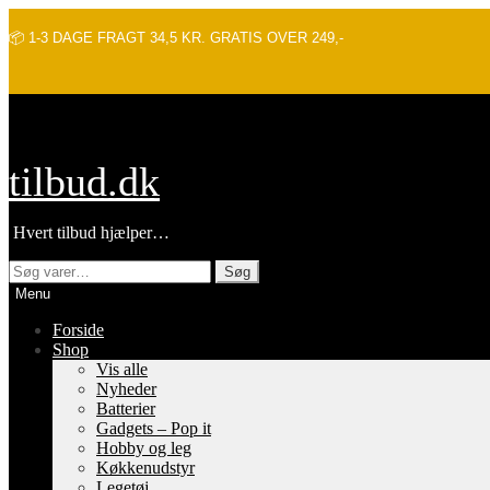
📦 1-3 DAGE FRAGT 34,5 KR. GRATIS OVER 249,-
Spring
Spring
tilbud.dk
til
til
navigation
indhold
Hvert tilbud hjælper…
Søg
Søg
efter:
Menu
Forside
Shop
Vis alle
Nyheder
Batterier
Gadgets – Pop it
Hobby og leg
Køkkenudstyr
Legetøj