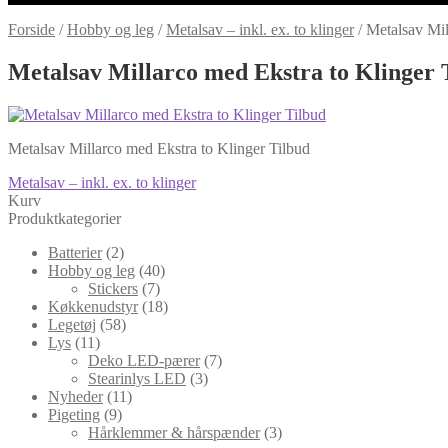
Forside
/
Hobby og leg
/
Metalsav – inkl. ex. to klinger
/
Metalsav Mil
Metalsav Millarco med Ekstra to Klinger 
Metalsav Millarco med Ekstra to Klinger Tilbud
Indlægsnavigation
Forrige
Metalsav – inkl. ex. to klinger
indlæg:
Kurv
Produktkategorier
Batterier
(2)
Hobby og leg
(40)
Stickers
(7)
Køkkenudstyr
(18)
Legetøj
(58)
Lys
(11)
Deko LED-pærer
(7)
Stearinlys LED
(3)
Nyheder
(11)
Pigeting
(9)
Hårklemmer & hårspænder
(3)