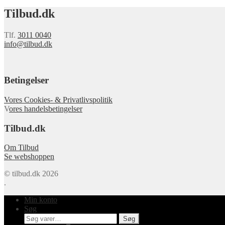
Tilbud.dk
Tlf.
3011 0040
info@tilbud.dk
Betingelser
Vores Cookies- & Privatlivspolitik
V
ores handelsbetingelser
Tilbud.dk
Om Tilbud
Se webshoppen
© tilbud.dk 2026
.
Min konto
Søg
Søg
Søg