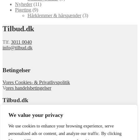
Nyheder
(11)
Pigeting
(9)
Hårklemmer & hårspænder
(3)
Tilbud.dk
Tlf.
3011 0040
info@tilbud.dk
Betingelser
Vores Cookies- & Privatlivspolitik
V
ores handelsbetingelser
Tilbud.dk
Om Tilbud
We value your privacy
Se webshoppen
We use cookies to enhance your browsing experience, serve
© tilbud.dk 2026
personalized ads or content, and analyze our traffic. By clicking
.