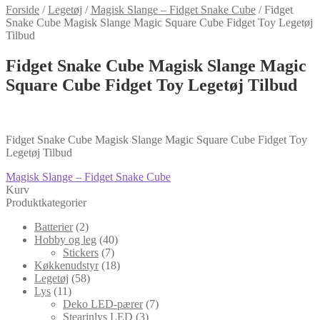
Forside
/
Legetøj
/
Magisk Slange – Fidget Snake Cube
/
Fidget
Snake Cube Magisk Slange Magic Square Cube Fidget Toy Legetøj
Tilbud
Fidget Snake Cube Magisk Slange Magic
Square Cube Fidget Toy Legetøj Tilbud
Fidget Snake Cube Magisk Slange Magic Square Cube Fidget Toy
Legetøj Tilbud
Indlægsnavigation
Forrige
Magisk Slange – Fidget Snake Cube
indlæg:
Kurv
Produktkategorier
Batterier
(2)
Hobby og leg
(40)
Stickers
(7)
Køkkenudstyr
(18)
Legetøj
(58)
Lys
(11)
Deko LED-pærer
(7)
Stearinlys LED
(3)