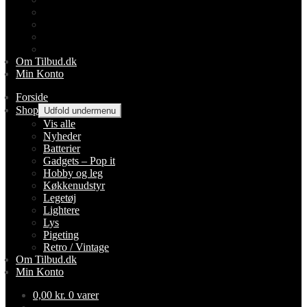
Lightere
Lys
Pigeting
Retro / Vintage
Om Tilbud.dk
Min Konto
Forside
Shop
Udfold undermenu
Vis alle
Nyheder
Batterier
Gadgets – Pop it
Hobby og leg
Køkkenudstyr
Legetøj
Lightere
Lys
Pigeting
Retro / Vintage
Om Tilbud.dk
Min Konto
0,00
kr.
0 varer