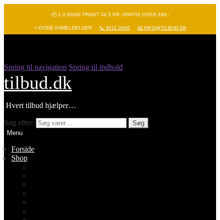
📦 1-3 DAGE FRAGT 34,5 KR. GRATIS OVER 249,-
⭐-GODE ANMELDELSER
📞 3011 0040
📧 INFO@TILBUD.DK
Spring til navigation
Spring til indhold
tilbud.dk
Hvert tilbud hjælper…
Søg efter:
Søg
Menu
Forside
Shop
Vis alle
Nyheder
Batterier
Gadgets – Pop it
Hobby og leg
Køkkenudstyr
Legetøj