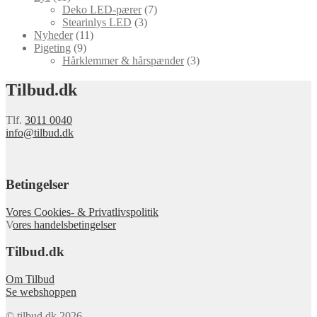
Deko LED-pærer
(7)
Stearinlys LED
(3)
Nyheder
(11)
Pigeting
(9)
Hårklemmer & hårspænder
(3)
Tilbud.dk
Tlf.
3011 0040
info@tilbud.dk
Betingelser
Vores Cookies- & Privatlivspolitik
V
ores handelsbetingelser
Tilbud.dk
Om Tilbud
Se webshoppen
© tilbud.dk 2026