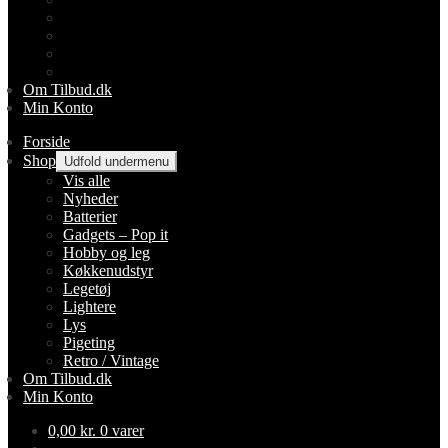
Lightere
Lys
Pigeting
Retro / Vintage
Om Tilbud.dk
Min Konto
Forside
Shop
Udfold undermenu
Vis alle
Nyheder
Batterier
Gadgets – Pop it
Hobby og leg
Køkkenudstyr
Legetøj
Lightere
Lys
Pigeting
Retro / Vintage
Om Tilbud.dk
Min Konto
0,00
kr.
0 varer