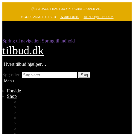
📦 1-3 DAGE FRAGT 34,5 KR. GRATIS OVER 249,-
⭐-GODE ANMELDELSER
📞 3011 0040
📧 INFO@TILBUD.DK
Spring til navigation
Spring til indhold
tilbud.dk
Hvert tilbud hjælper…
Søg efter:
Søg
Menu
Forside
Shop
Vis alle
Nyheder
Batterier
Gadgets – Pop it
Hobby og leg
Køkkenudstyr
Legetøj