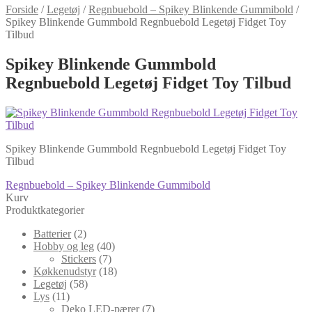
Forside
/
Legetøj
/
Regnbuebold – Spikey Blinkende Gummibold
/
Spikey Blinkende Gummbold Regnbuebold Legetøj Fidget Toy
Tilbud
Spikey Blinkende Gummbold
Regnbuebold Legetøj Fidget Toy Tilbud
Spikey Blinkende Gummbold Regnbuebold Legetøj Fidget Toy
Tilbud
Indlægsnavigation
Forrige
Regnbuebold – Spikey Blinkende Gummibold
indlæg:
Kurv
Produktkategorier
Batterier
(2)
Hobby og leg
(40)
Stickers
(7)
Køkkenudstyr
(18)
Legetøj
(58)
Lys
(11)
Deko LED-pærer
(7)