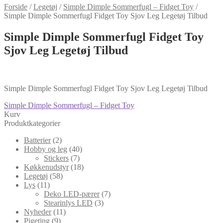
Forside
/
Legetøj
/
Simple Dimple Sommerfugl – Fidget Toy
/
Simple Dimple Sommerfugl Fidget Toy Sjov Leg Legetøj Tilbud
Simple Dimple Sommerfugl Fidget Toy
Sjov Leg Legetøj Tilbud
Simple Dimple Sommerfugl Fidget Toy Sjov Leg Legetøj Tilbud
Indlægsnavigation
Forrige
Simple Dimple Sommerfugl – Fidget Toy
indlæg:
Kurv
Produktkategorier
Batterier
(2)
Hobby og leg
(40)
Stickers
(7)
Køkkenudstyr
(18)
Legetøj
(58)
Lys
(11)
Deko LED-pærer
(7)
Stearinlys LED
(3)
Nyheder
(11)
Pigeting
(9)