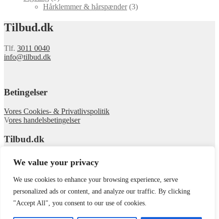
Hårklemmer & hårspænder
(3)
Tilbud.dk
Tlf.
3011 0040
info@tilbud.dk
Betingelser
Vores Cookies- & Privatlivspolitik
V
ores handelsbetingelser
Tilbud.dk
Om Tilbud
We value your privacy
Se webshoppen
We use cookies to enhance your browsing experience, serve
© tilbud.dk 2026
personalized ads or content, and analyze our traffic. By clicking
.
"Accept All", you consent to our use of cookies.
Min konto
Søg