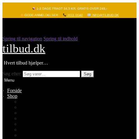
1-3 DAGE FRAGT 34,5 KR. GRATIS OVER 249,-
-GODE ANMELDELSER
3011 0040
INFO@TILBUD.DK
Spring til navigation
Spring til indhold
tilbud.dk
Hvert tilbud hjælper…
Søg efter:
Søg
Menu
Forside
Shop
Vis alle
Nyheder
Batterier
Gadgets – Pop it
Hobby og leg
Køkkenudstyr
Legetøj