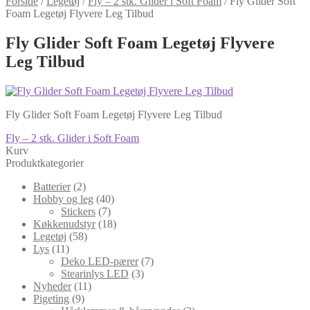
Forside
/
Legetøj
/
Fly – 2 stk. Glider i Soft Foam
/
Fly Glider Soft
Foam Legetøj Flyvere Leg Tilbud
Fly Glider Soft Foam Legetøj Flyvere
Leg Tilbud
Fly Glider Soft Foam Legetøj Flyvere Leg Tilbud
Indlægsnavigation
Forrige
Fly – 2 stk. Glider i Soft Foam
indlæg:
Kurv
Produktkategorier
Batterier
(2)
Hobby og leg
(40)
Stickers
(7)
Køkkenudstyr
(18)
Legetøj
(58)
Lys
(11)
Deko LED-pærer
(7)
Stearinlys LED
(3)
Nyheder
(11)
Pigeting
(9)