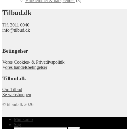
Hårklemmer & hårspænder
(3)
Tilbud.dk
Tlf.
3011 0040
info@tilbud.dk
Betingelser
Vores Cookies- & Privatlivspolitik
V
ores handelsbetingelser
Tilbud.dk
Om Tilbud
Se webshoppen
© tilbud.dk 2026
.
Min konto
Søg