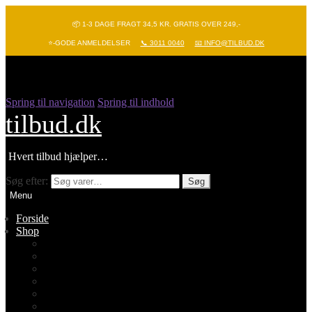
📦 1-3 DAGE FRAGT 34,5 KR. GRATIS OVER 249,-
⭐-GODE ANMELDELSER
📞 3011 0040
📧 INFO@TILBUD.DK
Spring til navigation
Spring til indhold
tilbud.dk
Hvert tilbud hjælper…
Søg efter:
Søg
Menu
Forside
Shop
Vis alle
Nyheder
Batterier
Gadgets – Pop it
Hobby og leg
Køkkenudstyr