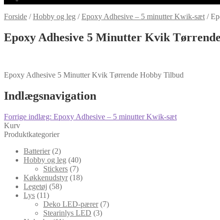
Forside
/
Hobby og leg
/
Epoxy Adhesive – 5 minutter Kwik-sæt
/
Ep
Epoxy Adhesive 5 Minutter Kvik Tørrend
Epoxy Adhesive 5 Minutter Kvik Tørrende Hobby Tilbud
Indlægsnavigation
Forrige indlæg:
Epoxy Adhesive – 5 minutter Kwik-sæt
Kurv
Produktkategorier
Batterier
(2)
Hobby og leg
(40)
Stickers
(7)
Køkkenudstyr
(18)
Legetøj
(58)
Lys
(11)
Deko LED-pærer
(7)
Stearinlys LED
(3)