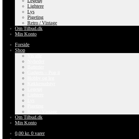
Legetøj
Lightere
Lys
Pigeting
Retro / Vintage
Om Tilbud.dk
Min Konto
Forside
Shop
Vis alle
Nyheder
Batterier
Gadgets – Pop it
Hobby og leg
Køkkenudstyr
Legetøj
Lightere
Lys
Pigeting
Retro / Vintage
Om Tilbud.dk
Min Konto
0,00
kr.
0 varer