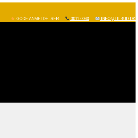
-GODE ANMELDELSER
3011 0040
INFO@TILBUD.DK