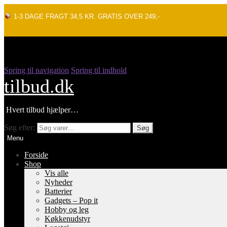
1-3 DAGE FRAGT 34,5 KR. GRATIS OVER 249,-
Spring til navigation
Spring til indhold
tilbud.dk
Hvert tilbud hjælper…
Søg efter:
Søg
Menu
Forside
Shop
Vis alle
Nyheder
Batterier
Gadgets – Pop it
Hobby og leg
Køkkenudstyr