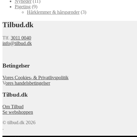
Nyheder
(11)
Pigeting
(9)
Hårklemmer & hårspænder
(3)
Tilbud.dk
Tlf.
3011 0040
info@tilbud.dk
Betingelser
Vores Cookies- & Privatlivspolitik
V
ores handelsbetingelser
Tilbud.dk
Om Tilbud
Se webshoppen
© tilbud.dk 2026
.