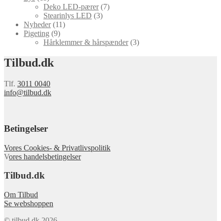
Deko LED-pærer
(7)
Stearinlys LED
(3)
Nyheder
(11)
Pigeting
(9)
Hårklemmer & hårspænder
(3)
Tilbud.dk
Tlf.
3011 0040
info@tilbud.dk
Betingelser
Vores Cookies- & Privatlivspolitik
V
ores handelsbetingelser
Tilbud.dk
Om Tilbud
Se webshoppen
© tilbud.dk 2026