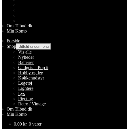
Lightere
Lys
Pigeting
Retro / Vintage
Om Tilbud.dk
Min Konto
Forside
Shop
Udfold undermenu
Vis alle
Nyheder
Batterier
Gadgets – Pop it
Hobby og leg
Køkkenudstyr
Legetøj
Lightere
Lys
Pigeting
Retro / Vintage
Om Tilbud.dk
Min Konto
0,00
kr.
0 varer