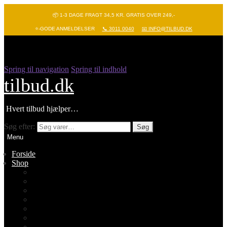
📦 1-3 DAGE FRAGT 34,5 KR. GRATIS OVER 249,-
⭐-GODE ANMELDELSER
📞 3011 0040
📧 INFO@TILBUD.DK
Spring til navigation
Spring til indhold
tilbud.dk
Hvert tilbud hjælper…
Søg efter:
Søg
Menu
Forside
Shop
Vis alle
Nyheder
Batterier
Gadgets – Pop it
Hobby og leg
Køkkenudstyr
Legetøj