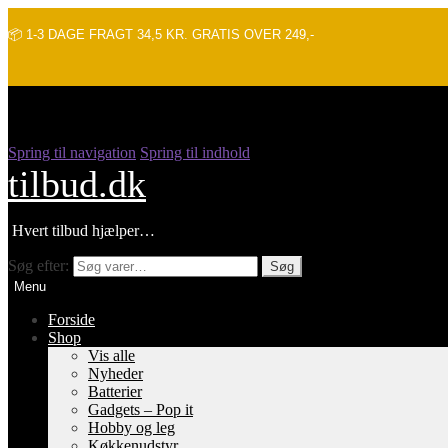
📦 1-3 DAGE FRAGT 34,5 KR. GRATIS OVER 249,-
Spring til navigation
Spring til indhold
tilbud.dk
Hvert tilbud hjælper…
Søg efter:
Søg
Menu
Forside
Shop
Vis alle
Nyheder
Batterier
Gadgets – Pop it
Hobby og leg
Køkkenudstyr