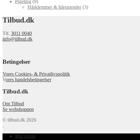
Pigeting
(9)
Hårklemmer & hårspænder
(3)
Tilbud.dk
Tlf.
3011 0040
info@tilbud.dk
Betingelser
Vores Cookies- & Privatlivspolitik
V
ores handelsbetingelser
Tilbud.dk
Om Tilbud
Se webshoppen
© tilbud.dk 2026
.
Min konto