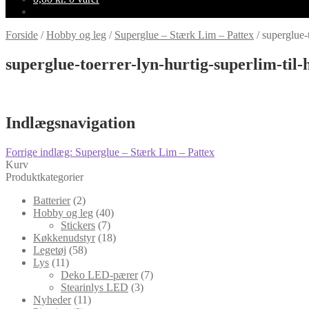
Forside
/
Hobby og leg
/
Superglue – Stærk Lim – Pattex
/
superglue-
superglue-toerrer-lyn-hurtig-superlim-til-
Indlægsnavigation
Forrige indlæg:
Superglue – Stærk Lim – Pattex
Kurv
Produktkategorier
Batterier
(2)
Hobby og leg
(40)
Stickers
(7)
Køkkenudstyr
(18)
Legetøj
(58)
Lys
(11)
Deko LED-pærer
(7)
Stearinlys LED
(3)
Nyheder
(11)