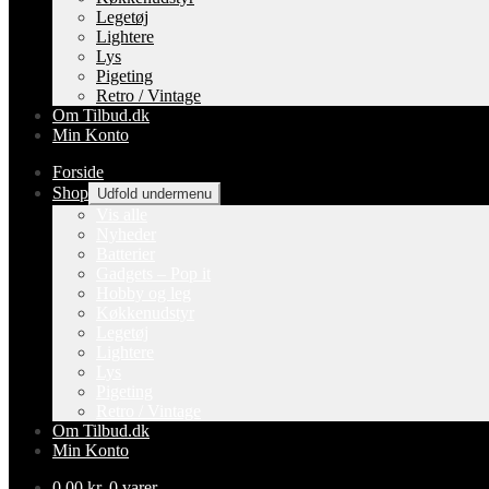
Legetøj
Lightere
Lys
Pigeting
Retro / Vintage
Om Tilbud.dk
Min Konto
Forside
Shop
Udfold undermenu
Vis alle
Nyheder
Batterier
Gadgets – Pop it
Hobby og leg
Køkkenudstyr
Legetøj
Lightere
Lys
Pigeting
Retro / Vintage
Om Tilbud.dk
Min Konto
0,00
kr.
0 varer