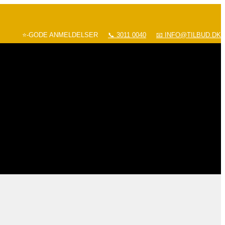
⭐-GODE ANMELDELSER
📞 3011 0040
📧 INFO@TILBUD.DK