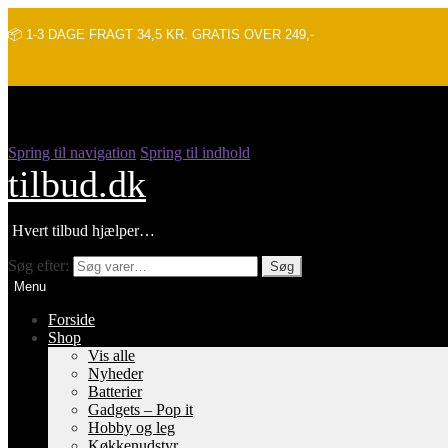
📦 1-3 DAGE FRAGT 34,5 KR. GRATIS OVER 249,-
Spring til navigation
Spring til indhold
tilbud.dk
Hvert tilbud hjælper…
Søg efter:
Søg
Menu
Forside
Shop
Vis alle
Nyheder
Batterier
Gadgets – Pop it
Hobby og leg
Køkkenudstyr