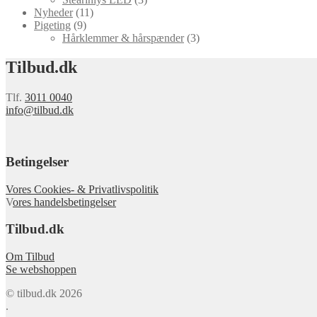
Nyheder
(11)
Pigeting
(9)
Hårklemmer & hårspænder
(3)
Tilbud.dk
Tlf.
3011 0040
info@tilbud.dk
Betingelser
Vores Cookies- & Privatlivspolitik
V
ores handelsbetingelser
Tilbud.dk
Om Tilbud
Se webshoppen
© tilbud.dk 2026
.