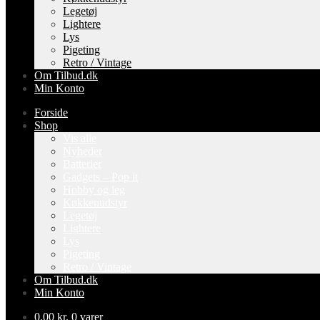
Legetøj
Lightere
Lys
Pigeting
Retro / Vintage
Om Tilbud.dk
Min Konto
Forside
Shop
Vis alle
Nyheder
Batterier
Gadgets – Pop it
Hobby og leg
Køkkenudstyr
Legetøj
Lightere
Lys
Pigeting
Retro / Vintage
Om Tilbud.dk
Min Konto
0,00
kr.
0 varer