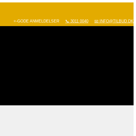
⭐-GODE ANMELDELSER
📞 3011 0040
📧 INFO@TILBUD.DK