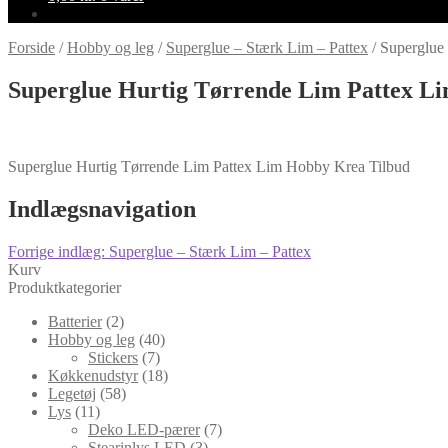
Forside
/
Hobby og leg
/
Superglue – Stærk Lim – Pattex
/
Superglue
Superglue Hurtig Tørrende Lim Pattex L
Superglue Hurtig Tørrende Lim Pattex Lim Hobby Krea Tilbud
Indlægsnavigation
Forrige indlæg:
Superglue – Stærk Lim – Pattex
Kurv
Produktkategorier
Batterier
(2)
Hobby og leg
(40)
Stickers
(7)
Køkkenudstyr
(18)
Legetøj
(58)
Lys
(11)
Deko LED-pærer
(7)
Stearinlys LED
(3)