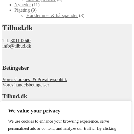
Nyheder
(11)
Pigeting
(9)
Hårklemmer & hårspænder
(3)
Tilbud.dk
Tlf.
3011 0040
info@tilbud.dk
Betingelser
Vores Cookies- & Privatlivspolitik
V
ores handelsbetingelser
Tilbud.dk
Om Tilbud
We value your privacy
Se webshoppen
We use cookies to enhance your browsing experience, serve
© tilbud.dk 2026
personalized ads or content, and analyze our traffic. By clicking
.