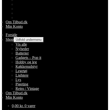
Lightere
Lys
Pigeting
Retro / Vintage
Om Tilbud.dk
Min Konto
Forside
Shop
Udfold undermenu
Vis alle
Nyheder
Batterier
Gadgets – Pop it
Hobby og leg
Køkkenudstyr
Legetøj
Lightere
Lys
Pigeting
Retro / Vintage
Om Tilbud.dk
Min Konto
0,00
kr.
0 varer