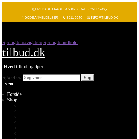
📦 1-3 DAGE FRAGT 34,5 KR. GRATIS OVER 249,-
⭐-GODE ANMELDELSER
📞 3011 0040
📧 INFO@TILBUD.DK
Spring til navigation
Spring til indhold
tilbud.dk
Hvert tilbud hjælper…
Søg efter:
Søg
Menu
Forside
Shop
Vis alle
Nyheder
Batterier
Gadgets – Pop it
Hobby og leg
Køkkenudstyr
Legetøj