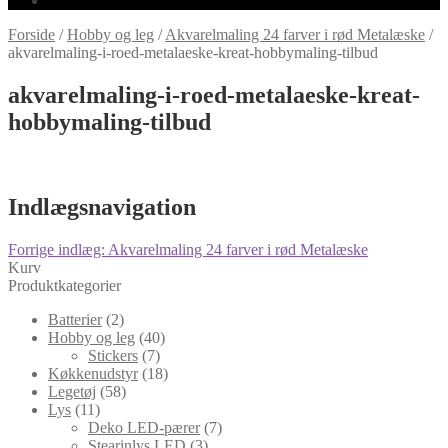
Forside
/
Hobby og leg
/
Akvarelmaling 24 farver i rød Metalæske
/
akvarelmaling-i-roed-metalaeske-kreat-hobbymaling-tilbud
akvarelmaling-i-roed-metalaeske-kreat-
hobbymaling-tilbud
Indlægsnavigation
Forrige indlæg:
Akvarelmaling 24 farver i rød Metalæske
Kurv
Produktkategorier
Batterier
(2)
Hobby og leg
(40)
Stickers
(7)
Køkkenudstyr
(18)
Legetøj
(58)
Lys
(11)
Deko LED-pærer
(7)
Stearinlys LED
(3)