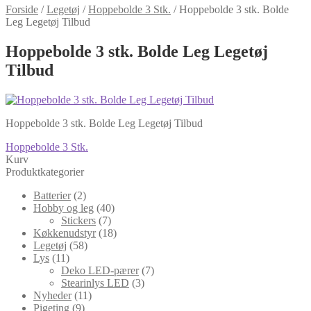
Forside
/
Legetøj
/
Hoppebolde 3 Stk.
/
Hoppebolde 3 stk. Bolde
Leg Legetøj Tilbud
Hoppebolde 3 stk. Bolde Leg Legetøj
Tilbud
Hoppebolde 3 stk. Bolde Leg Legetøj Tilbud
Indlægsnavigation
Forrige
Hoppebolde 3 Stk.
indlæg:
Kurv
Produktkategorier
Batterier
(2)
Hobby og leg
(40)
Stickers
(7)
Køkkenudstyr
(18)
Legetøj
(58)
Lys
(11)
Deko LED-pærer
(7)
Stearinlys LED
(3)
Nyheder
(11)
Pigeting
(9)