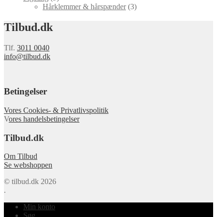
Hårklemmer & hårspænder
(3)
Tilbud.dk
Tlf.
3011 0040
info@tilbud.dk
Betingelser
Vores Cookies- & Privatlivspolitik
V
ores handelsbetingelser
Tilbud.dk
Om Tilbud
Se webshoppen
© tilbud.dk 2026
.
Min konto
Søg