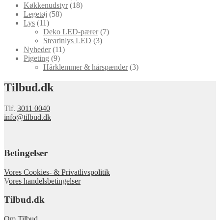
Køkkenudstyr
(18)
Legetøj
(58)
Lys
(11)
Deko LED-pærer
(7)
Stearinlys LED
(3)
Nyheder
(11)
Pigeting
(9)
Hårklemmer & hårspænder
(3)
Tilbud.dk
Tlf.
3011 0040
info@tilbud.dk
Betingelser
Vores Cookies- & Privatlivspolitik
V
ores handelsbetingelser
Tilbud.dk
Om Tilbud