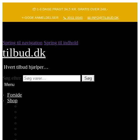
📦 1-3 DAGE FRAGT 34,5 KR. GRATIS OVER 249,-
⭐-GODE ANMELDELSER
📞 3011 0040
📧 INFO@TILBUD.DK
Spring til navigation
Spring til indhold
tilbud.dk
Hvert tilbud hjælper…
Søg efter:
Søg
Menu
Forside
Shop
Vis alle
Nyheder
Batterier
Gadgets – Pop it
Hobby og leg
Køkkenudstyr
Legetøj