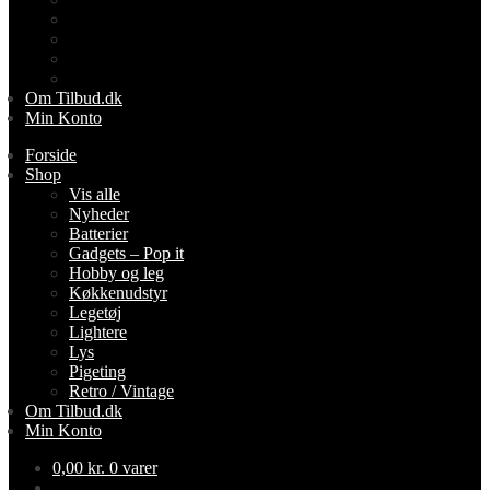
Lightere
Lys
Pigeting
Retro / Vintage
Om Tilbud.dk
Min Konto
Forside
Shop
Vis alle
Nyheder
Batterier
Gadgets – Pop it
Hobby og leg
Køkkenudstyr
Legetøj
Lightere
Lys
Pigeting
Retro / Vintage
Om Tilbud.dk
Min Konto
0,00
kr.
0 varer