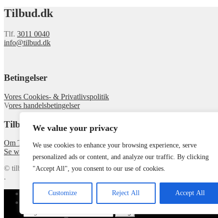
Tilbud.dk
Tlf.
3011 0040
info@tilbud.dk
Betingelser
Vores Cookies- & Privatlivspolitik
V
ores handelsbetingelser
Tilbud.dk
We value your privacy
Om Tilbud
We use cookies to enhance your browsing experience, serve
Se webshoppen
personalized ads or content, and analyze our traffic. By clicking
© tilbud.dk 2026
"Accept All", you consent to our use of cookies.
.
Customize
Reject All
Accept All
Min konto
Søg
Søg
Søg