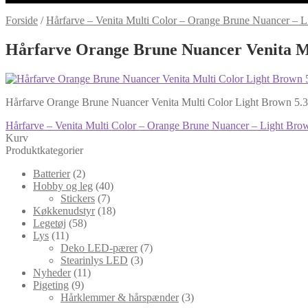
Forside
/
Hårfarve – Venita Multi Color – Orange Brune Nuancer – L
Hårfarve Orange Brune Nuancer Venita M
Hårfarve Orange Brune Nuancer Venita Multi Color Light Brown 5.
Indlægsnavigation
Forrige
Hårfarve – Venita Multi Color – Orange Brune Nuancer – Light Bro
indlæg:
Kurv
Produktkategorier
Batterier
(2)
Hobby og leg
(40)
Stickers
(7)
Køkkenudstyr
(18)
Legetøj
(58)
Lys
(11)
Deko LED-pærer
(7)
Stearinlys LED
(3)
Nyheder
(11)
Pigeting
(9)
Hårklemmer & hårspænder
(3)