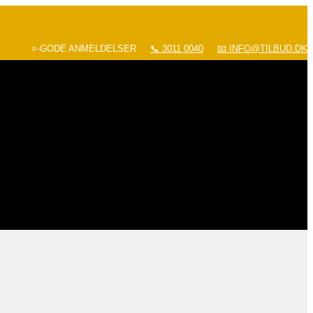
⭐-GODE ANMELDELSER
📞 3011 0040
📧 INFO@TILBUD.DK