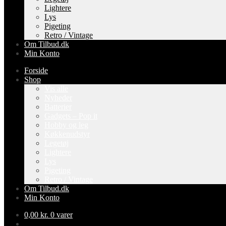
Lightere
Lys
Pigeting
Retro / Vintage
Om Tilbud.dk
Min Konto
Forside
Shop
Vis alle
Nyheder
Batterier
Gadgets – Pop it
Hobby og leg
Køkkenudstyr
Legetøj
Lightere
Lys
Pigeting
Retro / Vintage
Om Tilbud.dk
Min Konto
0,00
kr.
0 varer