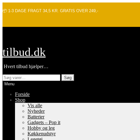
📦 1-3 DAGE FRAGT 34,5 KR. GRATIS OVER 249,-
Spring
Spring
tilbud.dk
til
til
navigation
indhold
Hvert tilbud hjælper…
Søg
Søg
efter:
Menu
Forside
Shop
Vis alle
Nyheder
Batterier
Gadgets – Pop it
Hobby og leg
Køkkenudstyr
Legetøj