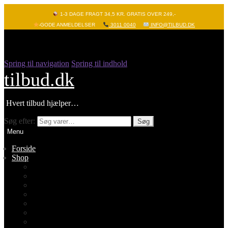
1-3 DAGE FRAGT 34,5 KR. GRATIS OVER 249,-
-GODE ANMELDELSER
3011 0040
INFO@TILBUD.DK
Spring til navigation
Spring til indhold
tilbud.dk
Hvert tilbud hjælper…
Søg efter:
Søg
Menu
Forside
Shop
Vis alle
Nyheder
Batterier
Gadgets – Pop it
Hobby og leg
Køkkenudstyr
Legetøj