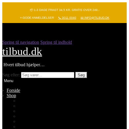
📦 1-3 DAGE FRAGT 34,5 KR. GRATIS OVER 249,-
⭐-GODE ANMELDELSER
📞 3011 0040
📧 INFO@TILBUD.DK
Spring til navigation
Spring til indhold
tilbud.dk
Hvert tilbud hjælper…
Søg efter:
Søg
Menu
Forside
Shop
Vis alle
Nyheder
Batterier
Gadgets – Pop it
Hobby og leg
Køkkenudstyr