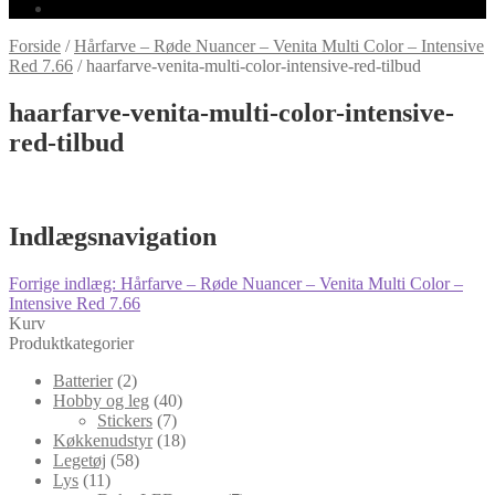
Forside
/
Hårfarve – Røde Nuancer – Venita Multi Color – Intensive
Red 7.66
/
haarfarve-venita-multi-color-intensive-red-tilbud
haarfarve-venita-multi-color-intensive-
red-tilbud
Indlægsnavigation
Forrige indlæg:
Hårfarve – Røde Nuancer – Venita Multi Color –
Intensive Red 7.66
Kurv
Produktkategorier
Batterier
(2)
Hobby og leg
(40)
Stickers
(7)
Køkkenudstyr
(18)
Legetøj
(58)
Lys
(11)