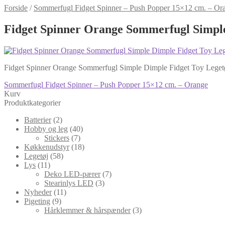
Forside
/
Sommerfugl Fidget Spinner – Push Popper 15×12 cm. – Or
Fidget Spinner Orange Sommerfugl Simple
Fidget Spinner Orange Sommerfugl Simple Dimple Fidget Toy Legetø
Indlægsnavigation
Forrige
Sommerfugl Fidget Spinner – Push Popper 15×12 cm. – Orange
indlæg:
Kurv
Produktkategorier
Batterier
(2)
Hobby og leg
(40)
Stickers
(7)
Køkkenudstyr
(18)
Legetøj
(58)
Lys
(11)
Deko LED-pærer
(7)
Stearinlys LED
(3)
Nyheder
(11)
Pigeting
(9)
Hårklemmer & hårspænder
(3)