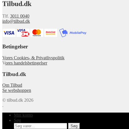
Tilbud.dk
Tlf.
3011 0040
info@tilbud.dk
Betingelser
Vores Cookies- & Privatlivspolitik
V
ores handelsbetingelser
Tilbud.dk
Om Tilbud
Se webshoppen
© tilbud.dk 2026
.
Min konto
Søg
Søg
Søg