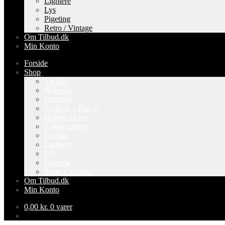
Lightere
Lys
Pigeting
Retro / Vintage
Om Tilbud.dk
Min Konto
Forside
Shop
Vis alle
Nyheder
Batterier
Gadgets – Pop it
Hobby og leg
Køkkenudstyr
Legetøj
Lightere
Lys
Pigeting
Retro / Vintage
Om Tilbud.dk
Min Konto
0,00
kr.
0 varer