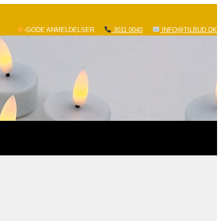
-GODE ANMELDELSER
3011 0040
INFO@TILBUD.DK