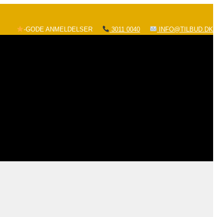
-GODE ANMELDELSER
3011 0040
INFO@TILBUD.DK