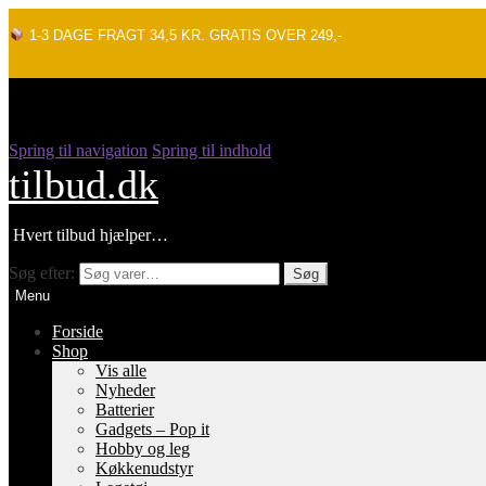
1-3 DAGE FRAGT 34,5 KR. GRATIS OVER 249,-
Spring til navigation
Spring til indhold
tilbud.dk
Hvert tilbud hjælper…
Søg efter:
Søg
Menu
Forside
Shop
Vis alle
Nyheder
Batterier
Gadgets – Pop it
Hobby og leg
Køkkenudstyr