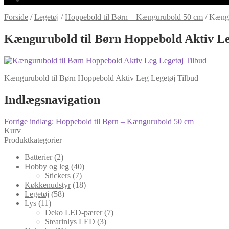
Forside
/
Legetøj
/
Hoppebold til Børn – Kængurubold 50 cm
/
Kængu
Kængurubold til Børn Hoppebold Aktiv Le
Kængurubold til Børn Hoppebold Aktiv Leg Legetøj Tilbud
Indlægsnavigation
Forrige indlæg:
Hoppebold til Børn – Kængurubold 50 cm
Kurv
Produktkategorier
Batterier
(2)
Hobby og leg
(40)
Stickers
(7)
Køkkenudstyr
(18)
Legetøj
(58)
Lys
(11)
Deko LED-pærer
(7)
Stearinlys LED
(3)