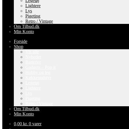
Legetøj
Lightere
Lys
Pigeting
Retro / Vintage
Om Tilbud.dk
Min Konto
Forside
Shop
Vis alle
Nyheder
Batterier
Gadgets – Pop it
Hobby og leg
Køkkenudstyr
Legetøj
Lightere
Lys
Pigeting
Retro / Vintage
Om Tilbud.dk
Min Konto
0,00
kr.
0 varer