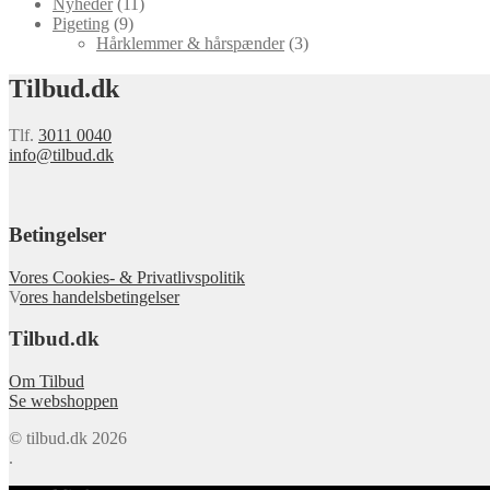
Nyheder
(11)
Pigeting
(9)
Hårklemmer & hårspænder
(3)
Tilbud.dk
Tlf.
3011 0040
info@tilbud.dk
Betingelser
Vores Cookies- & Privatlivspolitik
V
ores handelsbetingelser
Tilbud.dk
Om Tilbud
Se webshoppen
© tilbud.dk 2026
.