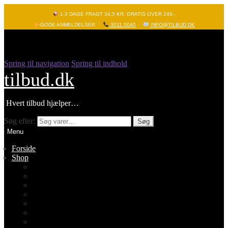
1-3 DAGE FRAGT 34,5 KR. GRATIS OVER 249,-
-GODE ANMELDELSER
3011 0040
INFO@TILBUD.DK
Spring til navigation
Spring til indhold
tilbud.dk
Hvert tilbud hjælper…
Søg efter:
Søg
Menu
Forside
Shop
Vis alle
Nyheder
Batterier
Gadgets – Pop it
Hobby og leg
Køkkenudstyr
Legetøj