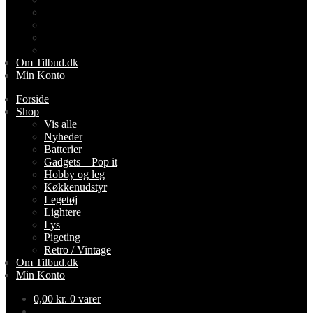
Lightere
Lys
Pigeting
Retro / Vintage
Om Tilbud.dk
Min Konto
Forside
Shop
Vis alle
Nyheder
Batterier
Gadgets – Pop it
Hobby og leg
Køkkenudstyr
Legetøj
Lightere
Lys
Pigeting
Retro / Vintage
Om Tilbud.dk
Min Konto
0,00
kr.
0 varer