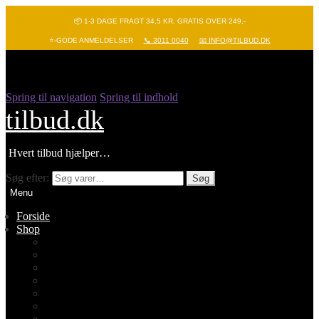
📦 1-3 DAGE FRAGT 34,5 KR. GRATIS OVER 249,-
⭐-GODE ANMELDELSER
📞 3011 0040
📧 INFO@TILBUD.DK
Spring til navigation
Spring til indhold
tilbud.dk
Hvert tilbud hjælper…
Søg efter:
Søg
Menu
Forside
Shop
Vis alle
Nyheder
Batterier
Gadgets – Pop it
Hobby og leg
Køkkenudstyr
Legetøj