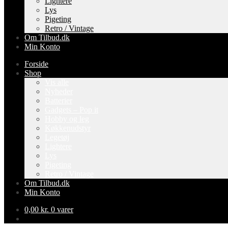
Lightere
Lys
Pigeting
Retro / Vintage
Om Tilbud.dk
Min Konto
Forside
Shop
Vis alle
Nyheder
Batterier
Gadgets – Pop it
Hobby og leg
Køkkenudstyr
Legetøj
Lightere
Lys
Pigeting
Retro / Vintage
Om Tilbud.dk
Min Konto
0,00
kr.
0 varer