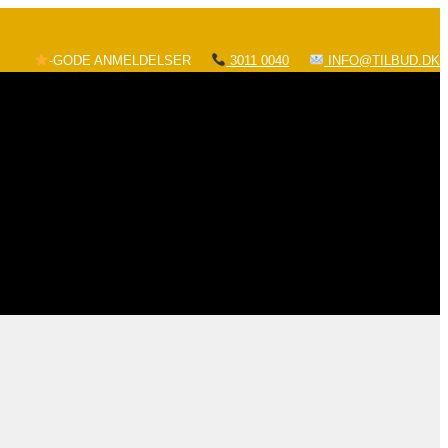
-GODE ANMELDELSER
3011 0040
INFO@TILBUD.DK