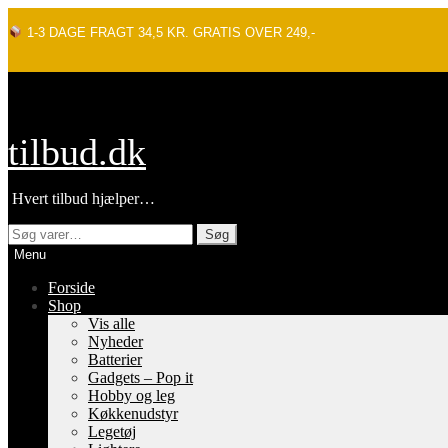
1-3 DAGE FRAGT 34,5 KR. GRATIS OVER 249,-
Spring
Spring
tilbud.dk
til
til
navigation
indhold
Hvert tilbud hjælper…
Søg
Søg
efter:
Menu
Forside
Shop
Vis alle
Nyheder
Batterier
Gadgets – Pop it
Hobby og leg
Køkkenudstyr
Legetøj