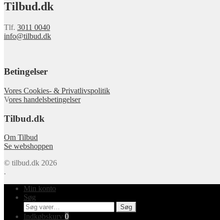
Tilbud.dk
Tlf.
3011 0040
info@tilbud.dk
Betingelser
Vores Cookies- & Privatlivspolitik
V
ores handelsbetingelser
Tilbud.dk
Om Tilbud
Se webshoppen
© tilbud.dk 2026
.
Min konto
Søg
Søg
Søg
efter:
Indkøbskurv
0