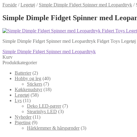
Forside
/
Legetøj
/
Simple Dimple Fidget Spinner med Leopardtryk
/
Simple Dimple Fidget Spinner med Leopar
Simple Dimple Fidget Spinner med Leopardtryk Fidget Toys Legetøj
Indlægsnavigation
Forrige
Simple Dimple Fidget Spinner med Leopardtryk
indlæg:
Kurv
Produktkategorier
Batterier
(2)
Hobby og leg
(40)
Stickers
(7)
Køkkenudstyr
(18)
Legetøj
(58)
Lys
(11)
Deko LED-pærer
(7)
Stearinlys LED
(3)
Nyheder
(11)
Pigeting
(9)
Hårklemmer & hårspænder
(3)