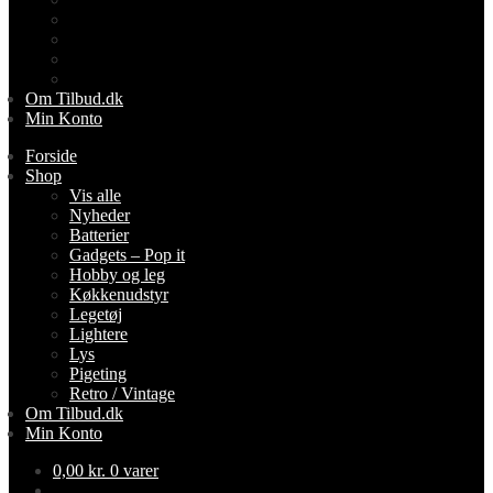
Lightere
Lys
Pigeting
Retro / Vintage
Om Tilbud.dk
Min Konto
Forside
Shop
Vis alle
Nyheder
Batterier
Gadgets – Pop it
Hobby og leg
Køkkenudstyr
Legetøj
Lightere
Lys
Pigeting
Retro / Vintage
Om Tilbud.dk
Min Konto
0,00
kr.
0 varer