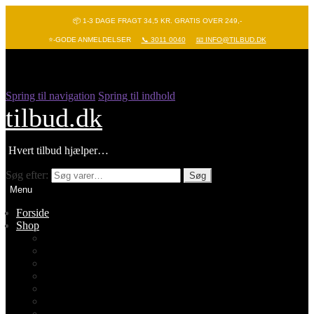
📦 1-3 DAGE FRAGT 34,5 KR. GRATIS OVER 249,-
⭐-GODE ANMELDELSER
📞 3011 0040
📧 INFO@TILBUD.DK
Spring til navigation
Spring til indhold
tilbud.dk
Hvert tilbud hjælper…
Søg efter:
Søg
Menu
Forside
Shop
Vis alle
Nyheder
Batterier
Gadgets – Pop it
Hobby og leg
Køkkenudstyr
Legetøj