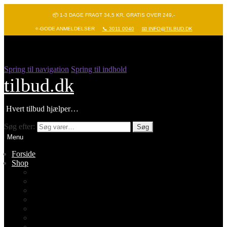
📦 1-3 DAGE FRAGT 34,5 KR. GRATIS OVER 249,-
⭐-GODE ANMELDELSER
📞 3011 0040
📧 INFO@TILBUD.DK
Spring til navigation
Spring til indhold
tilbud.dk
Hvert tilbud hjælper…
Søg efter:
Søg
Menu
Forside
Shop
Vis alle
Nyheder
Batterier
Gadgets – Pop it
Hobby og leg
Køkkenudstyr
Legetøj