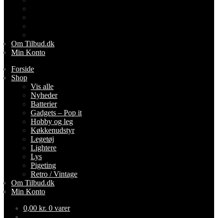
Lightere
Lys
Pigeting
Retro / Vintage
Om Tilbud.dk
Min Konto
Forside
Shop
Vis alle
Nyheder
Batterier
Gadgets – Pop it
Hobby og leg
Køkkenudstyr
Legetøj
Lightere
Lys
Pigeting
Retro / Vintage
Om Tilbud.dk
Min Konto
0,00
kr.
0 varer