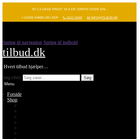
📦 1-3 DAGE FRAGT 34,5 KR. GRATIS OVER 249,-
⭐-GODE ANMELDELSER
📞 3011 0040
📧 INFO@TILBUD.DK
Spring til navigation
Spring til indhold
tilbud.dk
Hvert tilbud hjælper…
Søg efter:
Søg
Menu
Forside
Shop
Vis alle
Nyheder
Batterier
Gadgets – Pop it
Hobby og leg
Køkkenudstyr
Legetøj