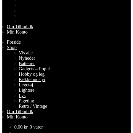
Lightere
Lys
Pigeting
Retro / Vintage
Om Tilbud.dk
Min Konto
Forside
Shop
Vis alle
Nyheder
Batterier
Gadgets – Pop it
Hobby og leg
Køkkenudstyr
Legetøj
Lightere
Lys
Pigeting
Retro / Vintage
Om Tilbud.dk
Min Konto
0,00
kr.
0 varer