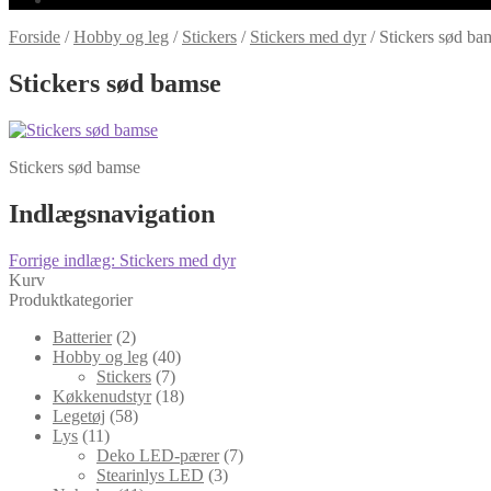
Forside
/
Hobby og leg
/
Stickers
/
Stickers med dyr
/
Stickers sød ba
Stickers sød bamse
Stickers sød bamse
Indlægsnavigation
Forrige indlæg:
Stickers med dyr
Kurv
Produktkategorier
Batterier
(2)
Hobby og leg
(40)
Stickers
(7)
Køkkenudstyr
(18)
Legetøj
(58)
Lys
(11)
Deko LED-pærer
(7)
Stearinlys LED
(3)