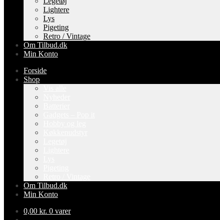
Legetøj
Lightere
Lys
Pigeting
Retro / Vintage
Om Tilbud.dk
Min Konto
Forside
Shop
Vis alle
Nyheder
Batterier
Gadgets – Pop it
Hobby og leg
Køkkenudstyr
Legetøj
Lightere
Lys
Pigeting
Retro / Vintage
Om Tilbud.dk
Min Konto
0,00
kr.
0 varer