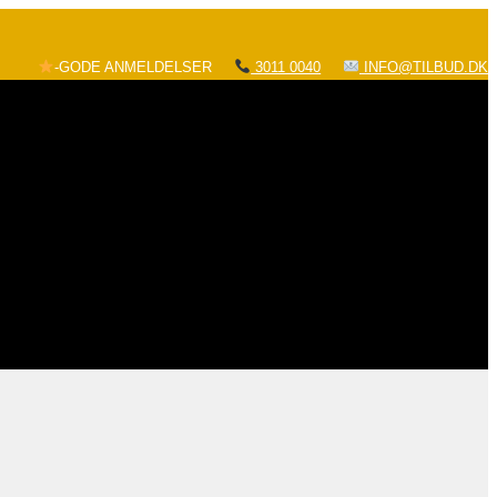
-GODE ANMELDELSER
3011 0040
INFO@TILBUD.DK