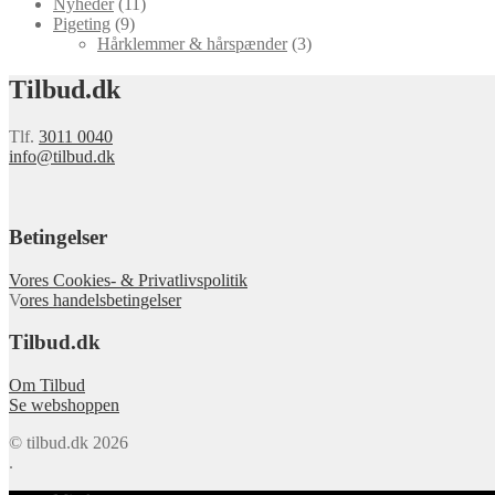
Nyheder
(11)
Pigeting
(9)
Hårklemmer & hårspænder
(3)
Tilbud.dk
Tlf.
3011 0040
info@tilbud.dk
Betingelser
Vores Cookies- & Privatlivspolitik
V
ores handelsbetingelser
Tilbud.dk
Om Tilbud
Se webshoppen
© tilbud.dk 2026
.