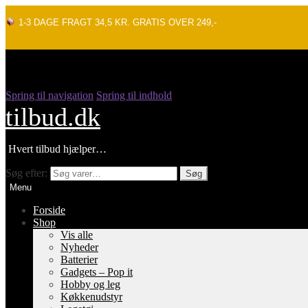
1-3 DAGE FRAGT 34,5 KR. GRATIS OVER 249,-
Spring til navigation
Spring til indhold
tilbud.dk
Hvert tilbud hjælper…
Søg efter:
Søg
Menu
Forside
Shop
Vis alle
Nyheder
Batterier
Gadgets – Pop it
Hobby og leg
Køkkenudstyr