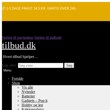
📦 1-3 DAGE FRAGT 34,5 KR. GRATIS OVER 249,-
Spring til navigation
Spring til indhold
tilbud.dk
Hvert tilbud hjælper…
Søg efter:
Søg
Menu
Forside
Shop
Vis alle
Nyheder
Batterier
Gadgets – Pop it
Hobby og leg
Køkkenudstyr