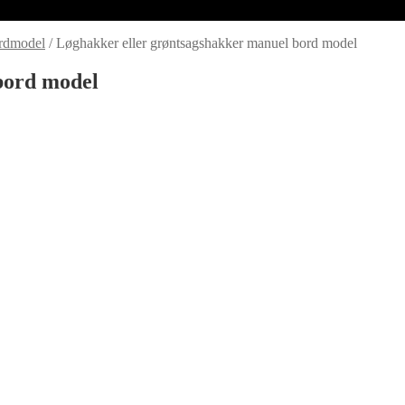
ordmodel
/
Løghakker eller grøntsagshakker manuel bord model
bord model