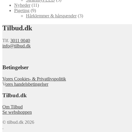
Nyheder
(11)
Pigeting
(9)
Hårklemmer & hårspænder
(3)
Tilbud.dk
Tlf.
3011 0040
info@tilbud.dk
Betingelser
Vores Cookies- & Privatlivspolitik
V
ores handelsbetingelser
Tilbud.dk
Om Tilbud
Se webshoppen
© tilbud.dk 2026
.