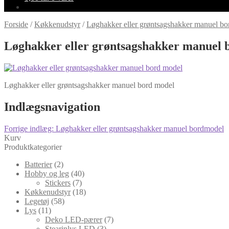
Forside
/
Køkkenudstyr
/
Løghakker eller grøntsagshakker manuel b
Løghakker eller grøntsagshakker manuel 
Løghakker eller grøntsagshakker manuel bord model
Indlægsnavigation
Forrige indlæg:
Løghakker eller grøntsagshakker manuel bordmodel
Kurv
Produktkategorier
Batterier
(2)
Hobby og leg
(40)
Stickers
(7)
Køkkenudstyr
(18)
Legetøj
(58)
Lys
(11)
Deko LED-pærer
(7)
Stearinlys LED
(3)