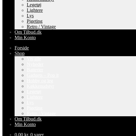
Legetøj
Lightere
Lys
Pigeting
Retro / Vintage
Om Tilbud.dk
Min Konto
Forside
Shop
Vis alle
Nyheder
Batterier
Gadgets – Pop it
Hobby og leg
Køkkenudstyr
Legetøj
Lightere
Lys
Pigeting
Retro / Vintage
Om Tilbud.dk
Min Konto
0,00
kr.
0 varer