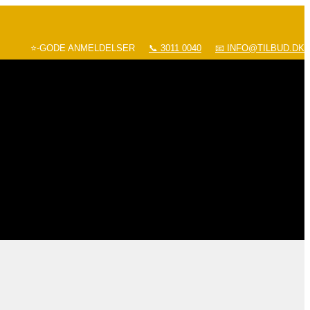
⭐-GODE ANMELDELSER
📞 3011 0040
📧 INFO@TILBUD.DK