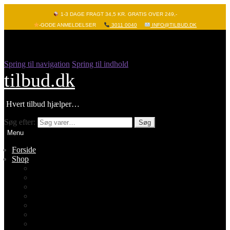
1-3 DAGE FRAGT 34,5 KR. GRATIS OVER 249,-
-GODE ANMELDELSER
3011 0040
INFO@TILBUD.DK
Spring til navigation
Spring til indhold
tilbud.dk
Hvert tilbud hjælper…
Søg efter:
Søg
Menu
Forside
Shop
Vis alle
Nyheder
Batterier
Gadgets – Pop it
Hobby og leg
Køkkenudstyr
Legetøj