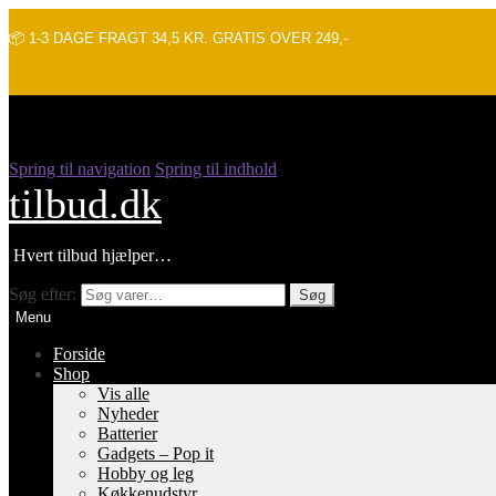
📦 1-3 DAGE FRAGT 34,5 KR. GRATIS OVER 249,-
Spring til navigation
Spring til indhold
tilbud.dk
Hvert tilbud hjælper…
Søg efter:
Søg
Menu
Forside
Shop
Vis alle
Nyheder
Batterier
Gadgets – Pop it
Hobby og leg
Køkkenudstyr