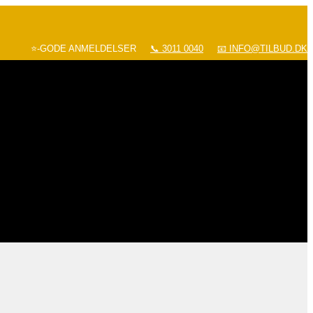
⭐-GODE ANMELDELSER
📞 3011 0040
📧 INFO@TILBUD.DK