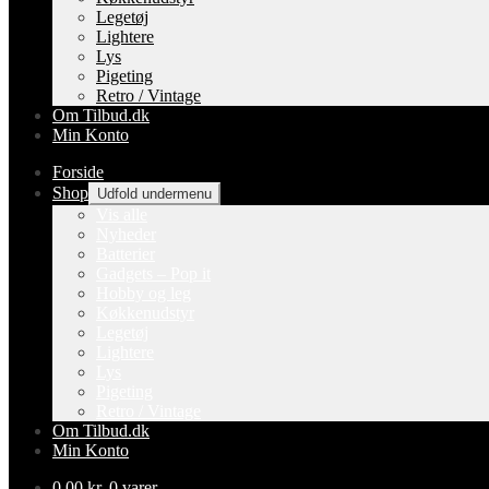
Legetøj
Lightere
Lys
Pigeting
Retro / Vintage
Om Tilbud.dk
Min Konto
Forside
Shop
Udfold undermenu
Vis alle
Nyheder
Batterier
Gadgets – Pop it
Hobby og leg
Køkkenudstyr
Legetøj
Lightere
Lys
Pigeting
Retro / Vintage
Om Tilbud.dk
Min Konto
0,00
kr.
0 varer