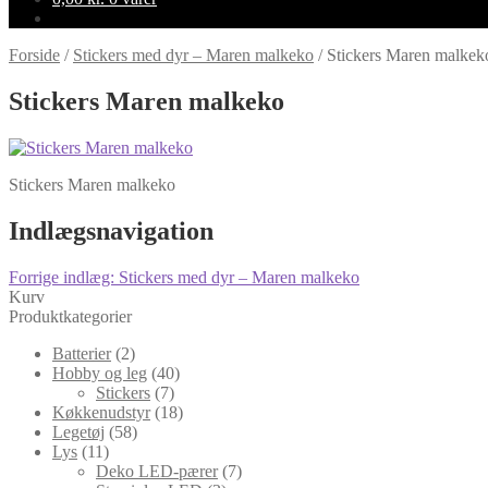
Forside
/
Stickers med dyr – Maren malkeko
/
Stickers Maren malkek
Stickers Maren malkeko
Stickers Maren malkeko
Indlægsnavigation
Forrige indlæg:
Stickers med dyr – Maren malkeko
Kurv
Produktkategorier
Batterier
(2)
Hobby og leg
(40)
Stickers
(7)
Køkkenudstyr
(18)
Legetøj
(58)
Lys
(11)
Deko LED-pærer
(7)