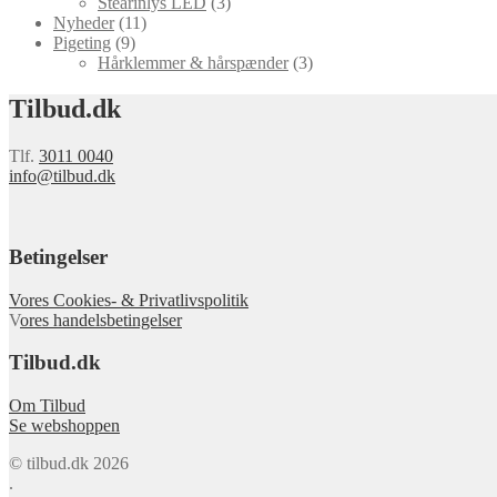
Stearinlys LED
(3)
Nyheder
(11)
Pigeting
(9)
Hårklemmer & hårspænder
(3)
Tilbud.dk
Tlf.
3011 0040
info@tilbud.dk
Betingelser
Vores Cookies- & Privatlivspolitik
V
ores handelsbetingelser
Tilbud.dk
Om Tilbud
Se webshoppen
© tilbud.dk 2026
.