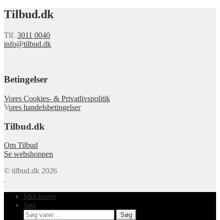
Tilbud.dk
Tlf.
3011 0040
info@tilbud.dk
Betingelser
Vores Cookies- & Privatlivspolitik
V
ores handelsbetingelser
Tilbud.dk
Om Tilbud
Se webshoppen
© tilbud.dk 2026
.
Min konto
Søg
Søg
Søg