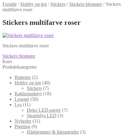
Forside
/
Hobby og leg
/
Stickers
/
Stickers blomster
/
Stickers
multifarve roser
Stickers multifarve roser
Stickers multifarve roser
Indlægsnavigation
Forrige
Stickers blomster
indlæg:
Kurv
Produktkategorier
Batterier
(2)
Hobby og leg
(40)
Stickers
(7)
Køkkenudstyr
(18)
Legetøj
(58)
Lys
(11)
Deko LED-pærer
(7)
Stearinlys LED
(3)
Nyheder
(11)
Pigeting
(9)
Hårklemmer & hårspænder
(3)