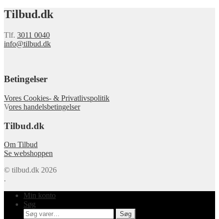
Tilbud.dk
Tlf.
3011 0040
info@tilbud.dk
Betingelser
Vores Cookies- & Privatlivspolitik
V
ores handelsbetingelser
Tilbud.dk
Om Tilbud
Se webshoppen
© tilbud.dk 2026
.
Min konto
Søg
Søg
Søg