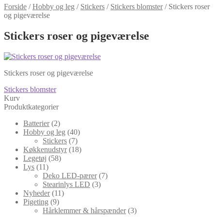
Forside
/
Hobby og leg
/
Stickers
/
Stickers blomster
/
Stickers roser
og pigeværelse
Stickers roser og pigeværelse
Stickers roser og pigeværelse
Indlægsnavigation
Forrige
Stickers blomster
indlæg:
Kurv
Produktkategorier
Batterier
(2)
Hobby og leg
(40)
Stickers
(7)
Køkkenudstyr
(18)
Legetøj
(58)
Lys
(11)
Deko LED-pærer
(7)
Stearinlys LED
(3)
Nyheder
(11)
Pigeting
(9)
Hårklemmer & hårspænder
(3)