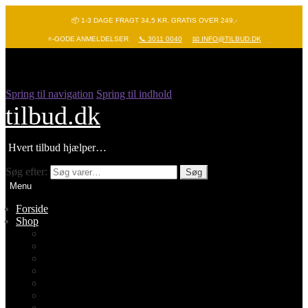
📦 1-3 DAGE FRAGT 34,5 KR. GRATIS OVER 249,-
⭐-GODE ANMELDELSER
📞 3011 0040
📧 INFO@TILBUD.DK
Spring til navigation
Spring til indhold
tilbud.dk
Hvert tilbud hjælper…
Søg efter:
Søg
Menu
Forside
Shop
Vis alle
Nyheder
Batterier
Gadgets – Pop it
Hobby og leg
Køkkenudstyr
Legetøj