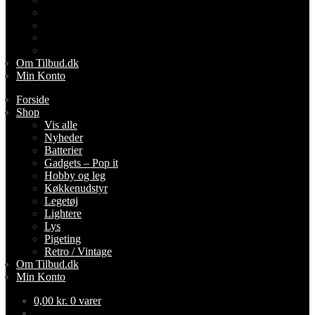
Lightere
Lys
Pigeting
Retro / Vintage
Om Tilbud.dk
Min Konto
Forside
Shop
Vis alle
Nyheder
Batterier
Gadgets – Pop it
Hobby og leg
Køkkenudstyr
Legetøj
Lightere
Lys
Pigeting
Retro / Vintage
Om Tilbud.dk
Min Konto
0,00
kr.
0 varer