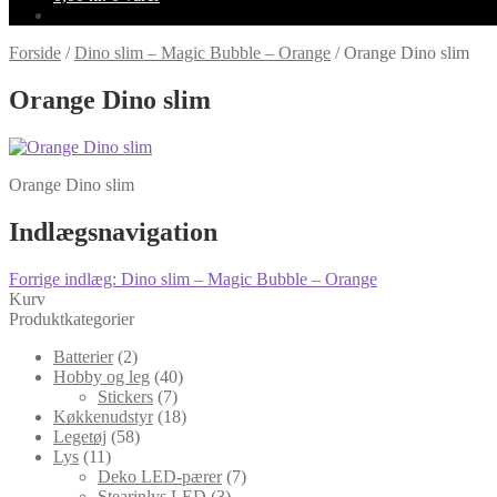
Forside
/
Dino slim – Magic Bubble – Orange
/
Orange Dino slim
Orange Dino slim
Orange Dino slim
Indlægsnavigation
Forrige indlæg:
Dino slim – Magic Bubble – Orange
Kurv
Produktkategorier
Batterier
(2)
Hobby og leg
(40)
Stickers
(7)
Køkkenudstyr
(18)
Legetøj
(58)
Lys
(11)
Deko LED-pærer
(7)
Stearinlys LED
(3)