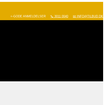
⭐-GODE ANMELDELSER
📞 3011 0040
📧 INFO@TILBUD.DK