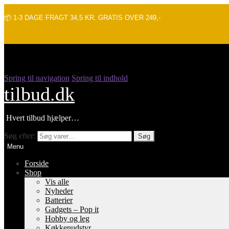
📦 1-3 DAGE FRAGT 34,5 KR. GRATIS OVER 249,-
Spring til navigation
Spring til indhold
tilbud.dk
Hvert tilbud hjælper…
Søg efter:
Søg
Menu
Forside
Shop
Vis alle
Nyheder
Batterier
Gadgets – Pop it
Hobby og leg
Køkkenudstyr