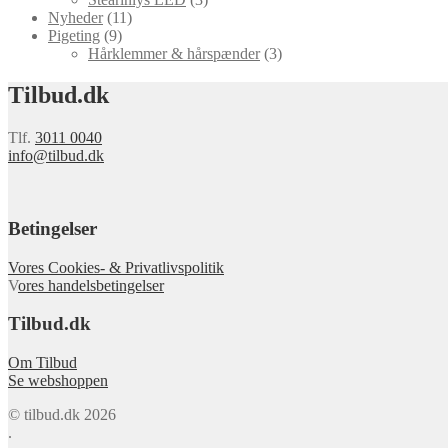
Nyheder
(11)
Pigeting
(9)
Hårklemmer & hårspænder
(3)
Tilbud.dk
Tlf.
3011 0040
info@tilbud.dk
Betingelser
Vores Cookies- & Privatlivspolitik
V
ores handelsbetingelser
Tilbud.dk
Om Tilbud
Se webshoppen
© tilbud.dk 2026
.