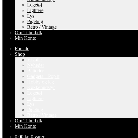
Legetøj
Lightere
Lys
Pigeting
Retro / Vintage
Om Tilbud.dk
Min Konto
Forside
Shop
Vis alle
Nyheder
Batterier
Gadgets – Pop it
Hobby og leg
Køkkenudstyr
Legetøj
Lightere
Lys
Pigeting
Retro / Vintage
Om Tilbud.dk
Min Konto
0,00
kr.
0 varer