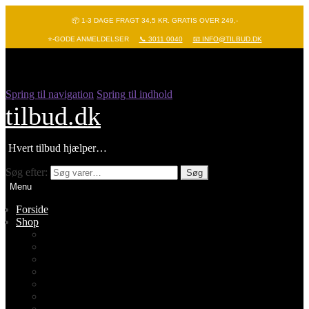
📦 1-3 DAGE FRAGT 34,5 KR. GRATIS OVER 249,-
⭐-GODE ANMELDELSER
📞 3011 0040
📧 INFO@TILBUD.DK
Spring til navigation
Spring til indhold
tilbud.dk
Hvert tilbud hjælper…
Søg efter:
Søg
Menu
Forside
Shop
Vis alle
Nyheder
Batterier
Gadgets – Pop it
Hobby og leg
Køkkenudstyr
Legetøj