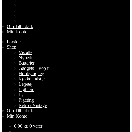
Lightere
Lys
Pigeting
Retro / Vintage
Om Tilbud.dk
Min Konto
Forside
Shop
Vis alle
Nyheder
Batterier
Gadgets – Pop it
Hobby og leg
Køkkenudstyr
Legetøj
Lightere
Lys
Pigeting
Retro / Vintage
Om Tilbud.dk
Min Konto
0,00
kr.
0 varer