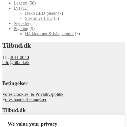
Legetøj
(58)
Lys
(11)
Deko LED-pærer
(7)
Stearinlys LED
(3)
Nyheder
(11)
Pigeting
(9)
Hårklemmer & hårspænder
(3)
Tilbud.dk
Tlf.
3011 0040
info@tilbud.dk
Betingelser
Vores Cookies- & Privatlivspolitik
V
ores handelsbetingelser
Tilbud.dk
Om Tilbud
We value your privacy
Se webshoppen